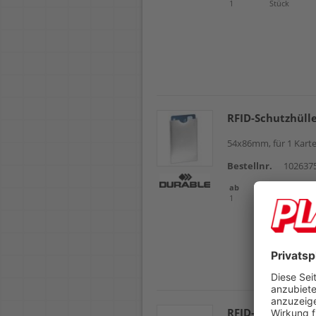
1
Stück
RFID-Schutzhüll
54x86mm, für 1 Karte,
Bestellnr.
102637
ab
Einheit
1
Packung
RFID-Schutzhüll