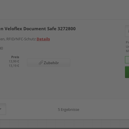
en Veloflex Document Safe 3272800
ten, RFID/NFC-Schutz
Details
Pr
U
80
M
Preis
13,99 €
Zubehör
13,19 €
5 Ergebnisse