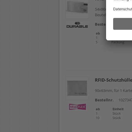
54x86mm, für 1 Karte,
Beutel 3 Stück
Detai
Bestellnr.
102547
ab
Einheit
1
Packung
5
Packung
RFID-Schutzhüll
90x63mm, für 1 Kart
Bestellnr.
102734
ab
Einheit
1
Stück
10
Stück