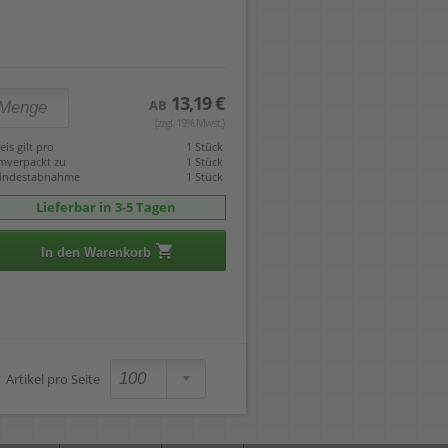
13,19 €
AB
(zzgl. 19% Mwst.)
eis gilt pro
1 Stück
mverpackt zu
1 Stück
indestabnahme
1 Stück
Lieferbar in 3-5 Tagen
In den Warenkorb
Artikel pro Seite