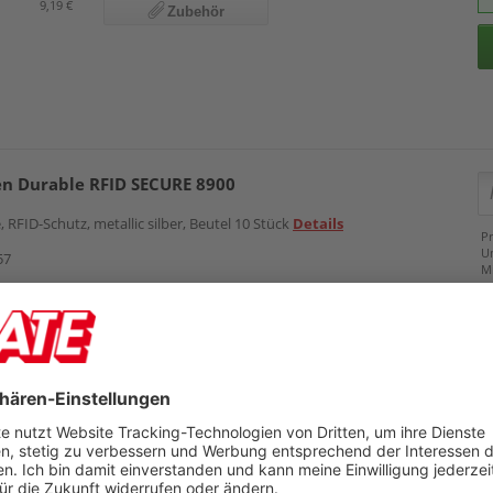
9,19 €
Zubehör
en Durable RFID SECURE 8900
 RFID-Schutz, metallic silber, Beutel 10 Stück
Details
Pr
U
57
M
Preis
12,39 €
Zubehör
en Durable RFID SECURE 890319