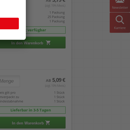
AB
(zzgl. 19% Mwst.)
Newsletter
eis gilt pro
1 Packung
mverpackt zu
25 Packung
indestabnahme
1 Packung
Karriere
sofort verfügbar
In den Warenkorb
5,09 €
AB
(zzgl. 19% Mwst.)
eis gilt pro
1 Stück
mverpackt zu
1 Stück
indestabnahme
1 Stück
Lieferbar in 3-5 Tagen
In den Warenkorb