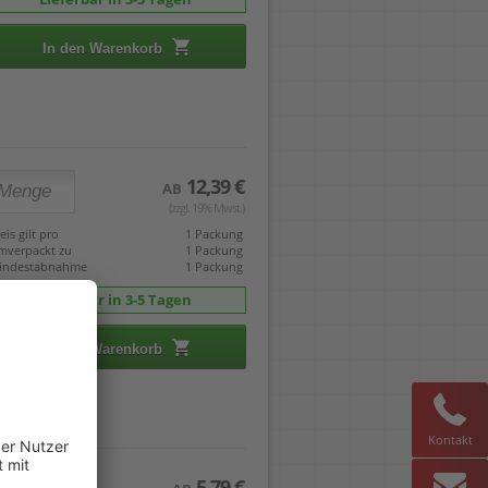
In den Warenkorb
12,39 €
AB
(zzgl. 19% Mwst.)
eis gilt pro
1 Packung
mverpackt zu
1 Packung
indestabnahme
1 Packung
Lieferbar in 3-5 Tagen
In den Warenkorb
Kontakt
5,79 €