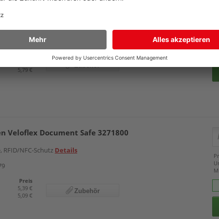
 RFID-Schutz, transparente Vorderseite, metallic silber Rückseite,
Pr
ls
U
M
36
Preis
6,33 €
Zubehör
5,79 €
en Veloflex Document Safe 3271800
e, RFID/NFC-Schutz
Details
Pr
U
79
M
Preis
5,39 €
Zubehör
5,09 €