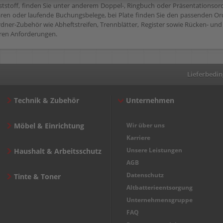
ststoff, finden Sie unter anderem Doppel-, Ringbuch oder Präsentationsord
Waren oder laufende Buchungsbelege, bei Plate finden Sie den passenden Ord
ner-Zubehör wie Abheftstreifen, Trennblätter, Register sowie Rücken- und In
Ihren Anforderungen.
Lieferbedi
Technik & Zubehör
Unternehmen
Möbel & Einrichtung
Wir über uns
Karriere
Unsere Leistungen
Haushalt & Arbeitsschutz
AGB
Datenschutz
Tinte & Toner
Altbatterieentsorgung
Unternehmensgruppe
FAQ