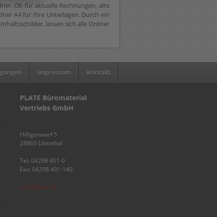
ner. Ob für aktuelle Rechnungen, alte
ner A4 für Ihre Unterlagen. Durch ein
haltsschilder, lassen sich alle Ordner
ngungen
Impressum
Kontakt
PLATE Büromaterial
Vertriebs GmbH
Hilligenwarf 5
28865 Lilienthal
Tel: 04298 401-0
Fax: 04298 401-140
info@plate.de