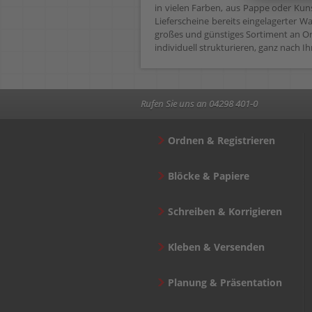
in vielen Farben, aus Pappe oder Kun
Lieferscheine bereits eingelagerter 
großes und günstiges Sortiment an Ord
individuell strukturieren, ganz nach 
Rufen Sie uns an 04298 401-0
Ordnen & Registrieren
Blöcke & Papiere
Schreiben & Korrigieren
Kleben & Versenden
Planung & Präsentation