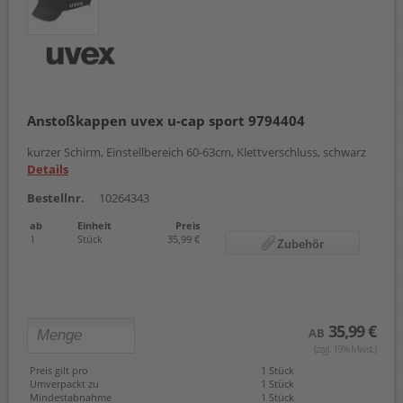
Anstoßkappen uvex u-cap sport 9794404
kurzer Schirm, Einstellbereich 60-63cm, Klettverschluss, schwarz
Details
Bestellnr.
10264343
ab
Einheit
Preis
1
Stück
35,99 €
Zubehör
35,99 €
AB
(zzgl. 19% Mwst.)
Preis gilt pro
1 Stück
Umverpackt zu
1 Stück
Mindestabnahme
1 Stück