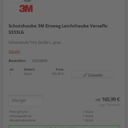
Schutzhaube 3M Einweg Leichthaube Versaflo
S333LG
Schutzstufe TH3, Größe L, grau
Details
Bestellnr.
10254866
ab
Einheit
Preis
1
Stück
165,99 €
Zubehör
165,99 €
AB
(zzgl. 19% Mwst.)
Preis gilt pro
1 Stück
Umverpackt zu
1 Stück
Mindestabnahme
1 Stück