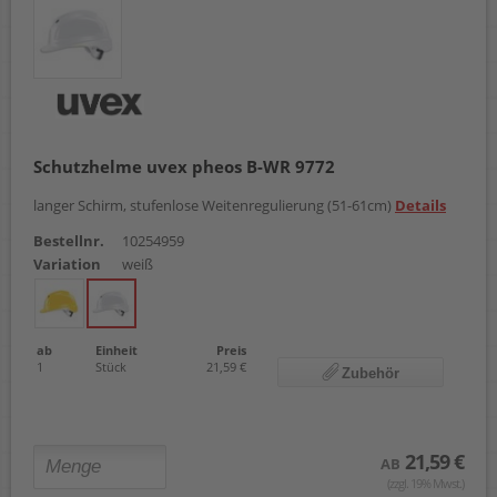
Schutzhelme uvex pheos B-WR 9772
langer Schirm, stufenlose Weitenregulierung (51-61cm)
Details
Bestellnr.
10254959
Variation
weiß
ab
Einheit
Preis
1
Stück
21,59 €
Zubehör
21,59 €
AB
(zzgl. 19% Mwst.)