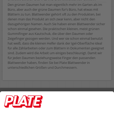
Den grünen Daumen hat man eigentlich mehr im Garten als im
Büro, aber auch der grüne Daumen für’s Büro, hat etwas mit
Blättern zu tun. Blattwender gehört oft zu den Produkten, bei
denen man das Produkt an sich zwar kenn, aber nicht den
dazugehörigen Namen. Auch Sie haben einen Blattwender sicher
schon einmal gesehen. Die praktischen kleinen, meist grünen
Gummifinger aus Kautschuk, die über den Daumen oder
Zeigefinger gezogen werden. Und wer sie schon einmal benutzt
hat weiß, dass die kleinen Helfer dank der Igel-Oberfläche ideal
für alle Zählarbeiten oder zum Blättern in Dokumenten geeignet
sind. Zudem wird die Arbeit um einiges beschleunigt. Damit wir
für jeden Daumen beziehungsweise Finger den passenden
Blattwender haben, finden Sie bei Plate Blattwender in
unterschiedlichen Größen und Durchmessern.
Rufen Sie uns an 04298 401-0
Lieferbedingungen
Impressum
Kontakt