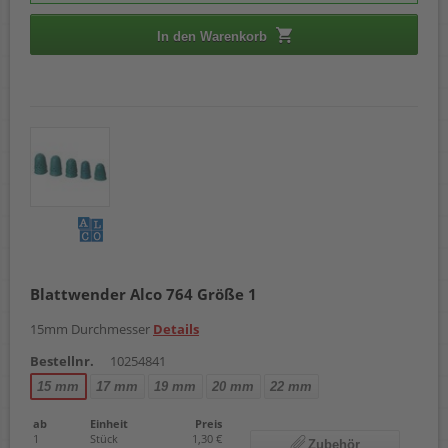
In den Warenkorb
Blattwender Alco 764 Größe 1
15mm Durchmesser
Details
Bestellnr.
10254841
15 mm
17 mm
19 mm
20 mm
22 mm
ab
Einheit
Preis
1
Stück
1,30 €
Zubehör