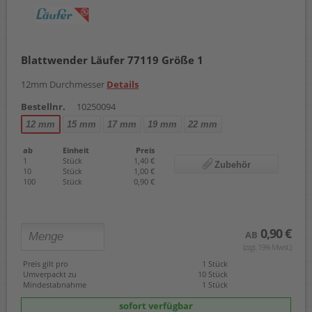
Blattwender Läufer 77119 Größe 1
12mm Durchmesser
Details
Bestellnr.
10250094
12 mm
15 mm
17 mm
19 mm
22 mm
ab
Einheit
Preis
1
Stück
1,40 €
Zubehör
10
Stück
1,00 €
100
Stück
0,90 €
0,90 €
AB
(zzgl. 19% Mwst.)
Preis gilt pro
1 Stück
Umverpackt zu
10 Stück
Mindestabnahme
1 Stück
sofort verfügbar