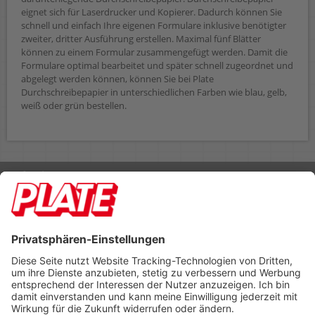
eignet sich für Laserdrucker und Kopierer. Dadurch können Sie
schnell und einfach Ihre eigenen Formulare inklusive benötigter
zweiter, dritter Ausführung erstellen. Maximal fünf Blätter
können zu einem Formular zusammengefügt werden. Damit die
Formulare optimal bearbeitet und später schnell zugeordnet und
abgelegt werden können, können Sie bei Plate
Durchschreibepapier in unterschiedlichen Farben wie blau, gelb,
weiß oder grün bestellen.
Rufen Sie uns an 04298 401-0
Lieferbedingungen
Impressum
Kontakt
Footer anzeigen
PLATE Büromaterial Vertriebs GmbH
Hilligenwarf 5