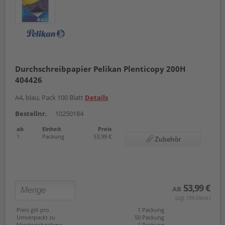
Durchschreibpapier Pelikan Plenticopy 200H
404426
A4, blau, Pack 100 Blatt
Details
Bestellnr.
10250184
ab
Einheit
Preis
1
Packung
53,99 €
Zubehör
53,99 €
AB
(zzgl. 19% Mwst.)
Preis gilt pro
1 Packung
Umverpackt zu
50 Packung
Mindestabnahme
1 Packung