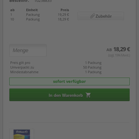
Bestellnr.
10258835
ab
Einheit
Preis
1
Packung
19,29 €
Zubehör
10
Packung
18,29 €
18,29 €
AB
(zzgl. 19% Mwst.)
Preis gilt pro
1 Packung
Umverpackt zu
50 Packung
Mindestabnahme
1 Packung
sofort verfügbar
In den Warenkorb