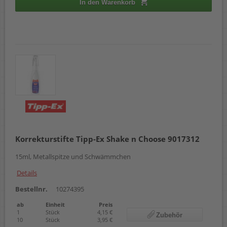
In den Warenkorb
Korrekturstifte Tipp-Ex Shake n Choose 9017312
15ml, Metallspitze und Schwämmchen
Details
Bestellnr.
10274395
ab
Einheit
Preis
1
Stück
4,15 €
Zubehör
10
Stück
3,95 €