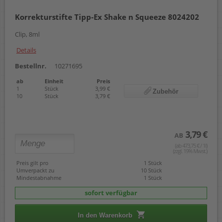
Korrekturstifte Tipp-Ex Shake n Squeeze 8024202
Clip, 8ml
Details
Bestellnr.
10271695
ab
Einheit
Preis
1
Stück
3,99 €
Zubehör
10
Stück
3,79 €
3,79 €
AB
(ab 473,75 € / 1l)
(zzgl. 19% Mwst.)
Preis gilt pro
1 Stück
Umverpackt zu
10 Stück
Mindestabnahme
1 Stück
sofort verfügbar
In den Warenkorb