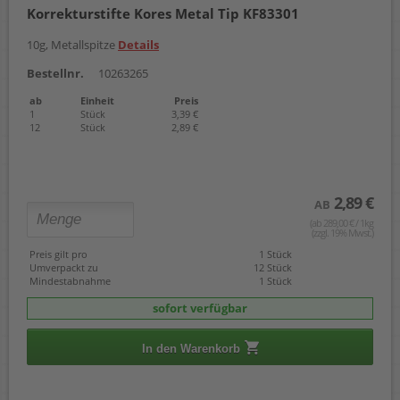
Korrekturstifte Kores Metal Tip KF83301
10g, Metallspitze
Details
Bestellnr.
10263265
ab
Einheit
Preis
1
Stück
3,39 €
12
Stück
2,89 €
2,89 €
AB
(ab 289,00 € / 1kg
(zzgl. 19% Mwst.)
Preis gilt pro
1 Stück
Umverpackt zu
12 Stück
Mindestabnahme
1 Stück
sofort verfügbar
In den Warenkorb