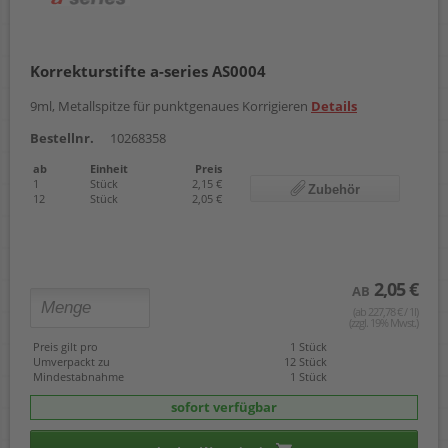
Korrekturstifte a-series AS0004
9ml, Metallspitze für punktgenaues Korrigieren
Details
Bestellnr.
10268358
ab
Einheit
Preis
1
Stück
2,15 €
Zubehör
12
Stück
2,05 €
2,05 €
AB
(ab 227,78 € / 1l)
(zzgl. 19% Mwst.)
Preis gilt pro
1 Stück
Umverpackt zu
12 Stück
Mindestabnahme
1 Stück
sofort verfügbar