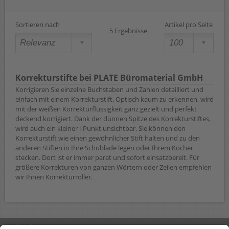
Sortieren nach
Artikel pro Seite
5 Ergebnisse
Korrekturstifte bei PLATE Büromaterial GmbH
Korrigieren Sie einzelne Buchstaben und Zahlen detailliert und
einfach mit einem Korrekturstift. Optisch kaum zu erkennen, wird
mit der weißen Korrekturflüssigkeit ganz gezielt und perfekt
deckend korrigiert. Dank der dünnen Spitze des Korrekturstiftes,
wird auch ein kleiner i-Punkt unsichtbar. Sie können den
Korrekturstift wie einen gewöhnlicher Stift halten und zu den
anderen Stiften in Ihre Schublade legen oder Ihrem Köcher
stecken. Dort ist er immer parat und sofort einsatzbereit. Für
größere Korrekturen von ganzen Wörtern oder Zeilen empfehlen
wir Ihnen Korrekturroller.
Rufen Sie uns an 04298 401-0