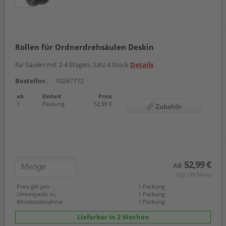
Rollen für Ordnerdrehsäulen Deskin
für Säulen mit 2-4 Etagen, Satz 4 Stück
Details
Bestellnr.
10267772
ab
Einheit
Preis
1
Packung
52,99 €
Zubehör
52,99 €
AB
(zzgl. 19% Mwst.)
Preis gilt pro
1 Packung
Umverpackt zu
1 Packung
Mindestabnahme
1 Packung
Lieferbar in 2 Wochen