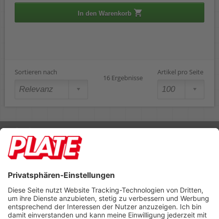
In den Warenkorb
Sortieren nach
Artikel pro Seite
16 Ergebnisse
Rufen Sie uns an 04298 401-0
Lieferbedingungen
Impressum
Kontakt
Footer anzeigen
PLATE Büromaterial Vertriebs GmbH