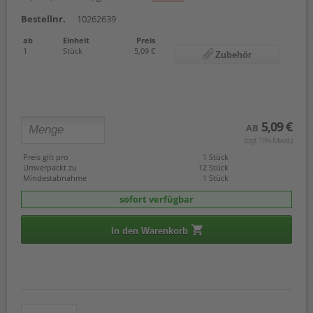
Bestellnr.
10262639
ab
Einheit
Preis
1
Stück
5,09 €
Zubehör
5,09 €
AB
(zzgl. 19% Mwst.)
Preis gilt pro
1 Stück
Umverpackt zu
12 Stück
Mindestabnahme
1 Stück
sofort verfügbar
In den Warenkorb