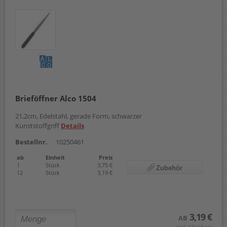
Brieföffner Alco 1504
21,2cm, Edelstahl, gerade Form, schwarzer
Kunststoffgriff
Details
Bestellnr.
10250461
ab
Einheit
Preis
1
Stück
3,75 €
Zubehör
12
Stück
3,19 €
3,19 €
AB
(zzgl. 19% Mwst.)