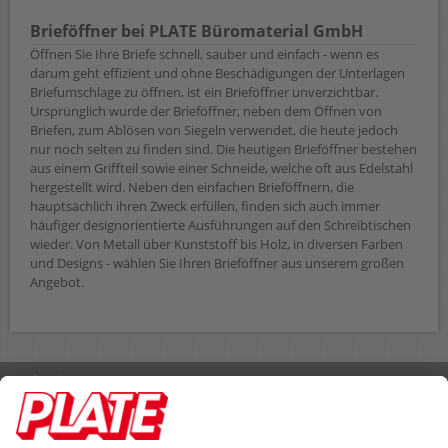
Brieföffner bei PLATE Büromaterial GmbH
Öffnen Sie Ihre Briefe schnell, sauber und einfach - wenn es
darum geht effizient und ohne Beschädigungen der Unterlagen
Briefumschlage zu öffnen, ist ein Brieföffner unverzichtbar.
Ursprünglich wurde der Brieföffner, neben dem Öffnen von
Briefen, zum Ablösen von Siegeln verwendet, die heute jedoch
nur noch selten zu finden sind. Die heutigen Brieföffner bestehen
aus einem Griffteil sowie einer Schneide, welche oft aus Edelstahl
hergestellt wird. Neben den einfachen Brieföffnern, die
hauptsächlich ihren Zweck erfüllen, finden sich auch immer
häufiger designorientierte Ausführungen auf den Schreibtischen
wieder. Von Metall über Kunststoff bis Holz, in diversen Farben
und Designs - wählen Sie Ihren Brieföffner aus unserem großen
Angebot.
Rufen Sie uns an 04298 401-0
Lieferbedingungen
Impressum
Kontakt