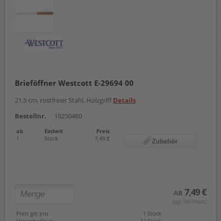
Brieföffner Westcott E-29694 00
21,5 cm, rostfreier Stahl, Holzgriff
Details
Bestellnr.
10250460
ab
Einheit
Preis
1
Stück
7,49 €
Zubehör
7,49 €
AB
(zzgl. 19% Mwst.)
Preis gilt pro
1 Stück
Umverpackt zu
12 Stück