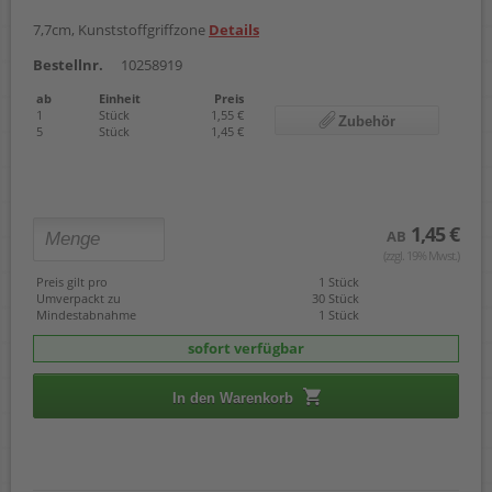
7,7cm, Kunststoffgriffzone
Details
Bestellnr.
10258919
ab
Einheit
Preis
1
Stück
1,55 €
Zubehör
5
Stück
1,45 €
1,45 €
AB
(zzgl. 19% Mwst.)
Preis gilt pro
1 Stück
Umverpackt zu
30 Stück
Mindestabnahme
1 Stück
sofort verfügbar
In den Warenkorb