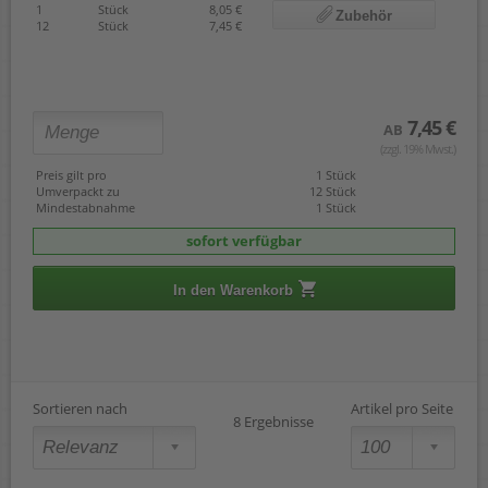
1
Stück
8,05 €
Zubehör
12
Stück
7,45 €
7,45 €
AB
(zzgl. 19% Mwst.)
Preis gilt pro
1 Stück
Umverpackt zu
12 Stück
Mindestabnahme
1 Stück
sofort verfügbar
In den Warenkorb
Sortieren nach
Artikel pro Seite
8 Ergebnisse