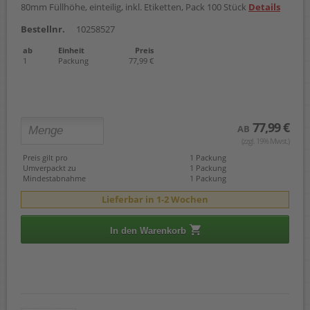
80mm Füllhöhe, einteilig, inkl. Etiketten, Pack 100 Stück
Details
Bestellnr.
10258527
ab
Einheit
Preis
1
Packung
77,99 €
77,99 €
AB
(zzgl. 19% Mwst.)
Preis gilt pro
1 Packung
Umverpackt zu
1 Packung
Mindestabnahme
1 Packung
Lieferbar in 1-2 Wochen
In den Warenkorb