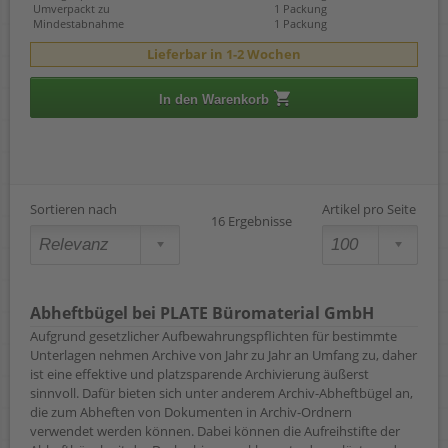
Umverpackt zu
1 Packung
Mindestabnahme
1 Packung
Lieferbar in 1-2 Wochen
In den Warenkorb
Sortieren nach
Artikel pro Seite
16 Ergebnisse
Abheftbügel bei PLATE Büromaterial GmbH
Aufgrund gesetzlicher Aufbewahrungspflichten für bestimmte
Unterlagen nehmen Archive von Jahr zu Jahr an Umfang zu, daher
ist eine effektive und platzsparende Archivierung äußerst
sinnvoll. Dafür bieten sich unter anderem Archiv-Abheftbügel an,
die zum Abheften von Dokumenten in Archiv-Ordnern
verwendet werden können. Dabei können die Aufreihstifte der