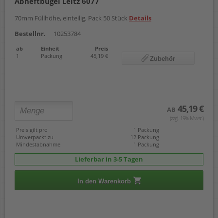
Abheftbügel Leitz 6077
70mm Füllhöhe, einteilig, Pack 50 Stück
Details
Bestellnr.
10253784
ab
Einheit
Preis
1
Packung
45,19 €
Zubehör
45,19 €
AB
(zzgl. 19% Mwst.)
Preis gilt pro
1 Packung
Umverpackt zu
12 Packung
Mindestabnahme
1 Packung
Lieferbar in 3-5 Tagen
In den Warenkorb