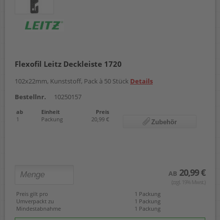
Flexofil Leitz Deckleiste 1720
102x22mm, Kunststoff, Pack à 50 Stück
Details
Bestellnr.
10250157
ab
Einheit
Preis
1
Packung
20,99 €
Zubehör
20,99 €
AB
(zzgl. 19% Mwst.)
Preis gilt pro
1 Packung
Umverpackt zu
1 Packung
Mindestabnahme
1 Packung