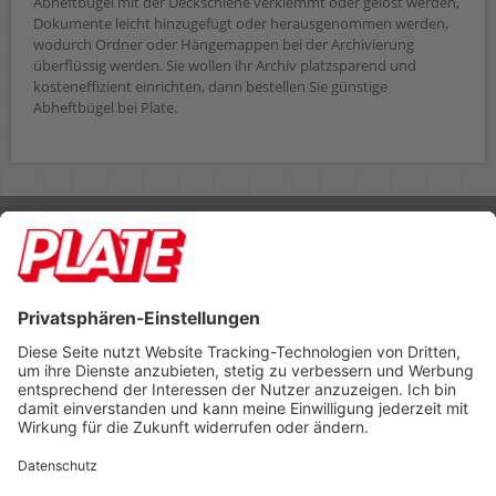
Abheftbügel mit der Deckschiene verklemmt oder gelöst werden,
Dokumente leicht hinzugefügt oder herausgenommen werden,
wodurch Ordner oder Hängemappen bei der Archivierung
überflüssig werden. Sie wollen ihr Archiv platzsparend und
kosteneffizient einrichten, dann bestellen Sie günstige
Abheftbügel bei Plate.
Rufen Sie uns an 04298 401-0
Lieferbedingungen
Impressum
Kontakt
Footer anzeigen
PLATE Büromaterial Vertriebs GmbH
Hilligenwarf 5
28865 Lilienthal
Tel: 04298 401-0