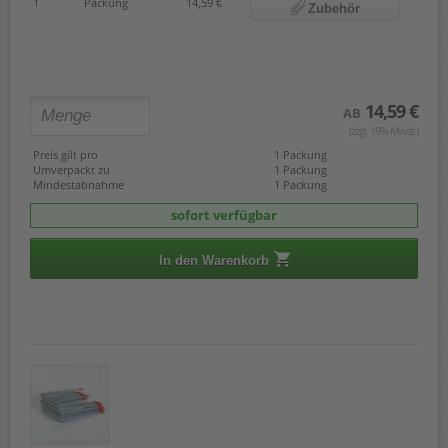
1
Packung
14,59 €
Zubehör
14,59 €
AB
(zzgl. 19% Mwst.)
Preis gilt pro
1 Packung
Umverpackt zu
1 Packung
Mindestabnahme
1 Packung
sofort verfügbar
In den Warenkorb