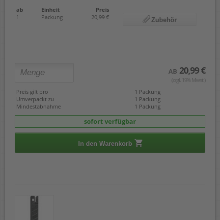
ab
Einheit
Preis
1
Packung
20,99 €
Zubehör
20,99 €
AB
(zzgl. 19% Mwst.)
Preis gilt pro
1 Packung
Umverpackt zu
1 Packung
Mindestabnahme
1 Packung
sofort verfügbar
In den Warenkorb