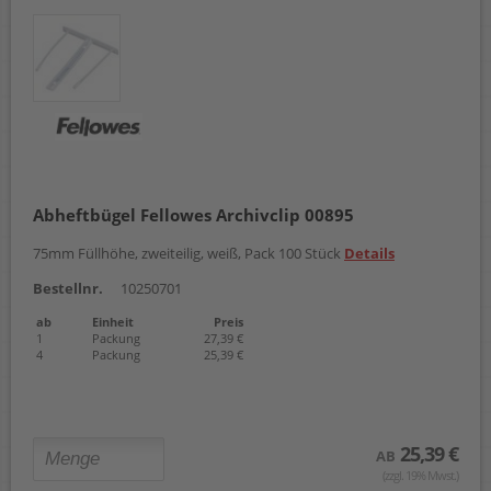
Abheftbügel Fellowes Archivclip 00895
75mm Füllhöhe, zweiteilig, weiß, Pack 100 Stück
Details
Bestellnr.
10250701
ab
Einheit
Preis
1
Packung
27,39 €
4
Packung
25,39 €
25,39 €
AB
(zzgl. 19% Mwst.)