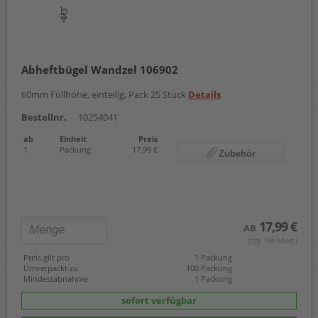
Abheftbügel Wandzel 106902
60mm Füllhöhe, einteilig, Pack 25 Stück
Details
Bestellnr.
10254041
ab
Einheit
Preis
1
Packung
17,99 €
Zubehör
17,99 €
AB
(zzgl. 19% Mwst.)
Preis gilt pro
1 Packung
Umverpackt zu
100 Packung
Mindestabnahme
1 Packung
sofort verfügbar