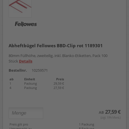
Abheftbügel Fellowes BBD-Clip rot 1189301
80mm Füllhöhe, zweiteilig, inkl. Blanko-Etiketten, Pack 100
Stück
Details
Bestellnr.
10259571
ab
Einheit
Preis
1
Packung
29,59 €
4
Packung
27,59 €
27,59 €
AB
(zzgl. 19% Mwst.)
Preis gilt pro
1 Packung
Umverpackt zu
8 Packung