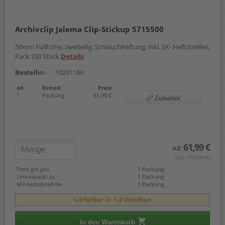
Archivclip Jalema Clip-Stickup 5715500
50mm Füllhöhe, zweiteilig, Schlauchheftung, inkl. SK- Heftstreifen,
Pack 100 Stück
Details
Bestellnr.
10261180
ab
Einheit
Preis
1
Packung
61,99 €
Zubehör
61,99 €
AB
(zzgl. 19% Mwst.)
Preis gilt pro
1 Packung
Umverpackt zu
1 Packung
Mindestabnahme
1 Packung
Lieferbar in 1-2 Wochen
In den Warenkorb