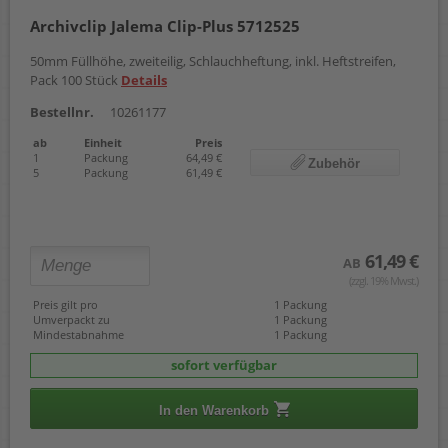
Archivclip Jalema Clip-Plus 5712525
50mm Füllhöhe, zweiteilig, Schlauchheftung, inkl. Heftstreifen,
Pack 100 Stück
Details
Bestellnr.
10261177
ab
Einheit
Preis
1
Packung
64,49 €
Zubehör
5
Packung
61,49 €
61,49 €
AB
(zzgl. 19% Mwst.)
Preis gilt pro
1 Packung
Umverpackt zu
1 Packung
Mindestabnahme
1 Packung
sofort verfügbar
In den Warenkorb