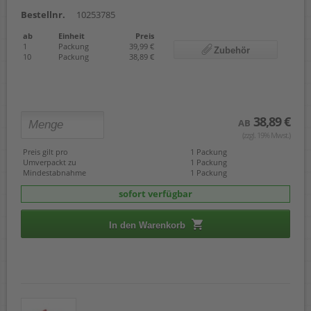
Bestellnr.
10253785
ab
Einheit
Preis
1
Packung
39,99 €
Zubehör
10
Packung
38,89 €
38,89 €
AB
(zzgl. 19% Mwst.)
Preis gilt pro
1 Packung
Umverpackt zu
1 Packung
Mindestabnahme
1 Packung
sofort verfügbar
In den Warenkorb