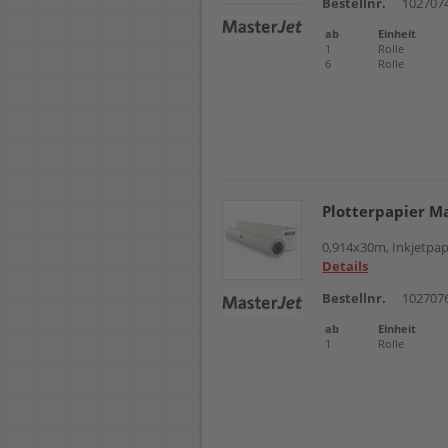
Bestellnr.
102707
ab
Einheit
1
Rolle
6
Rolle
Plotterpapier M
0,914x30m, Inkjetpapi
Details
Bestellnr.
102707
ab
Einheit
1
Rolle