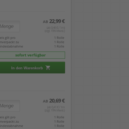
22,99 €
AB
(ab 0,46 € / 1m)
(zzgl. 19% Mwst.)
eis gilt pro
1 Rolle
mverpackt zu
1 Rolle
indestabnahme
1 Rolle
sofort verfügbar
In den Warenkorb
20,69 €
AB
(ab 0,41 € / 1m
(zzgl. 19% Mwst.)
eis gilt pro
1 Rolle
mverpackt zu
1 Rolle
indestabnahme
1 Rolle