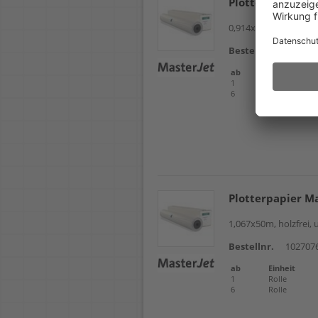
Plotterpapier M
0,914x30m, Inkjetpap
Bestellnr.
102707
ab
Einheit
1
Rolle
6
Rolle
Plotterpapier M
1,067x50m, holzfrei, 
Bestellnr.
102707
ab
Einheit
1
Rolle
6
Rolle