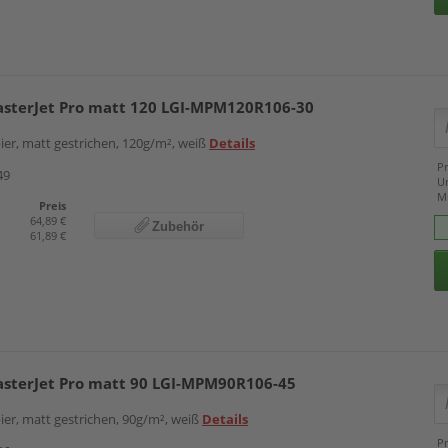
asterJet Pro matt 120 LGI-MPM120R106-30
ier, matt gestrichen, 120g/m², weiß
Details
Pr
49
U
M
Preis
64,89 €
Zubehör
61,89 €
asterJet Pro matt 90 LGI-MPM90R106-45
ier, matt gestrichen, 90g/m², weiß
Details
Pr