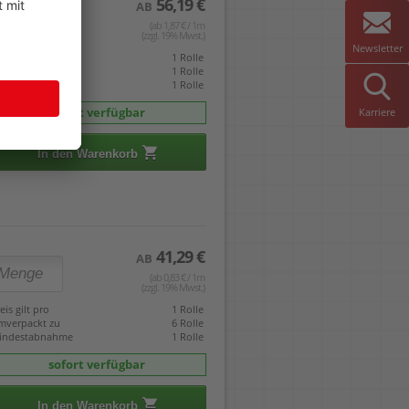
56,19 €
AB
(ab 1,87 € / 1m
(zzgl. 19% Mwst.)
Newsletter
eis gilt pro
1 Rolle
mverpackt zu
1 Rolle
indestabnahme
1 Rolle
sofort verfügbar
Karriere
In den Warenkorb
41,29 €
AB
(ab 0,83 € / 1m
(zzgl. 19% Mwst.)
eis gilt pro
1 Rolle
mverpackt zu
6 Rolle
indestabnahme
1 Rolle
sofort verfügbar
In den Warenkorb