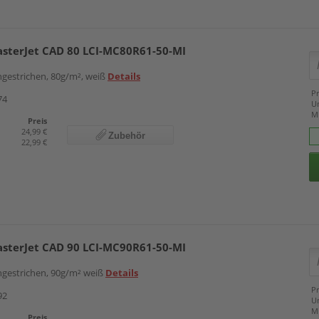
asterJet CAD 80 LCI-MC80R61-50-MI
ungestrichen, 80g/m², weiß
Details
Pr
74
U
M
Preis
24,99 €
Zubehör
22,99 €
asterJet CAD 90 LCI-MC90R61-50-MI
ungestrichen, 90g/m² weiß
Details
Pr
92
U
M
Preis