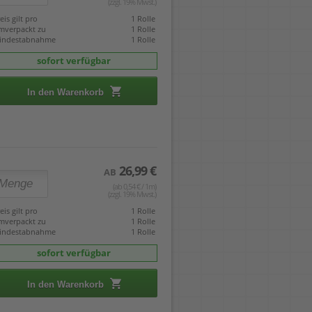
(zzgl. 19% Mwst.)
eis gilt pro
1 Rolle
mverpackt zu
1 Rolle
indestabnahme
1 Rolle
sofort verfügbar
In den Warenkorb
26,99 €
AB
(ab 0,54 € / 1m)
(zzgl. 19% Mwst.)
eis gilt pro
1 Rolle
mverpackt zu
1 Rolle
indestabnahme
1 Rolle
sofort verfügbar
In den Warenkorb