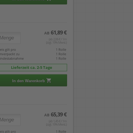
61,89 €
AB
(ab 2,06 € / 1m
(zzgl. 19% Mwst.)
eis gilt pro
1 Rolle
mverpackt zu
1 Rolle
indestabnahme
1 Rolle
Lieferzeit ca. 2-5 Tage
In den Warenkorb
65,39 €
AB
(ab 1,45 € / 1m
(zzgl. 19% Mwst.)
eis gilt pro
1 Rolle