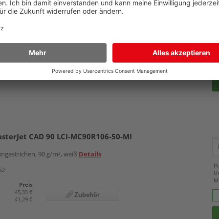
asterJet Pro matt 120 LGI-MPM120R914-30
ier, matt gestrichen, 120g/m², weiß
Details
Pr
48
U
M
Preis
58,19 €
Zubehör
56,19 €
asterJet CAD 90 LCI-MC90R106-50-MI
ungestrichen, 90 g/m², weiß
Details
Pr
62
U
M
Preis
45,33 €
Zubehör
41,29 €