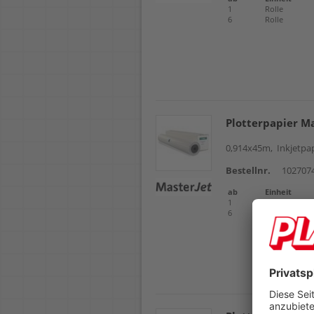
1
Rolle
6
Rolle
Plotterpapier M
0,914x45m, Inkjetpap
Bestellnr.
102707
ab
Einheit
1
Rolle
6
Rolle