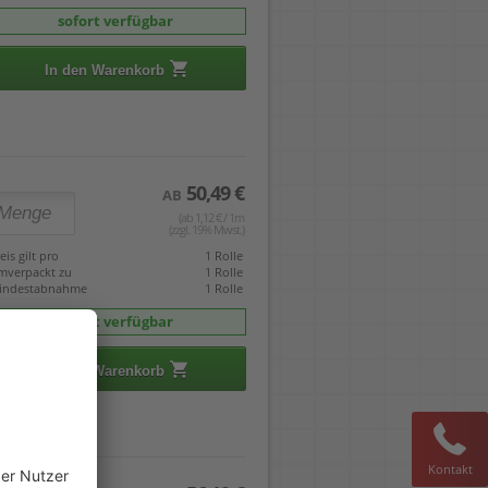
sofort verfügbar
In den Warenkorb
50,49 €
AB
(ab 1,12 € / 1m
(zzgl. 19% Mwst.)
eis gilt pro
1 Rolle
mverpackt zu
1 Rolle
indestabnahme
1 Rolle
sofort verfügbar
In den Warenkorb
Kontakt