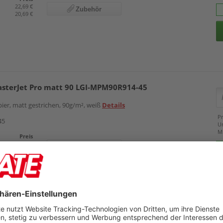
22,69 €
Zubehör
20,69 €
asterJet Pro matt 90 LGI-MPM90R914-45
ier, matt gestrichen, 90g/m², weiß
Details
Pr
45
U
M
Preis
52,49 €
Zubehör
50,49 €