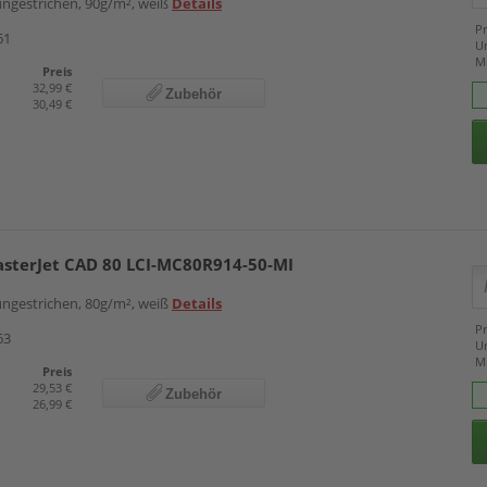
 ungestrichen, 90g/m², weiß
Details
Pr
61
U
M
Preis
32,99 €
Zubehör
30,49 €
asterJet CAD 80 LCI-MC80R914-50-MI
 ungestrichen, 80g/m², weiß
Details
Pr
63
U
M
Preis
29,53 €
Zubehör
26,99 €