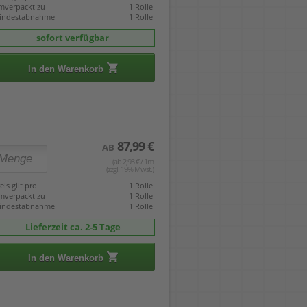
mverpackt zu
1 Rolle
indestabnahme
1 Rolle
sofort verfügbar
In den Warenkorb
87,99 €
AB
(ab 2,93 € / 1m
(zzgl. 19% Mwst.)
eis gilt pro
1 Rolle
mverpackt zu
1 Rolle
indestabnahme
1 Rolle
Lieferzeit ca. 2-5 Tage
In den Warenkorb