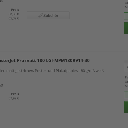
46
U
M
Preis
68,39 €
Zubehör
65,39 €
asterJet Pro matt 180 LGI-MPM180R914-30
er, matt gestrichen, Poster- und Plakatpapier, 180 g/m², weiß
Pr
U
60
M
Preis
87,99 €