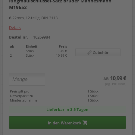
Ringmaulschlüssel-Satz Brüder Mannesmann
M19652
6-22mm, 12-teilig, DIN 3113
Details
Bestellnr.
10269984
ab
Einheit
Preis
1
Stück
11,49 €
Zubehör
2
Stück
10,99 €
10,99 €
AB
(zzgl. 19% Mwst.)
Preis gilt pro
1 Stück
Umverpackt zu
1 Stück
Mindestabnahme
1 Stück
Lieferbar in 3-5 Tagen
In den Warenkorb