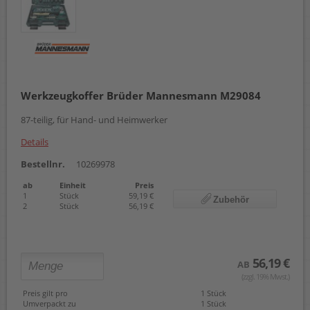
Werkzeugkoffer Brüder Mannesmann M29084
87-teilig, für Hand- und Heimwerker
Details
Bestellnr.
10269978
ab
Einheit
Preis
1
Stück
59,19 €
Zubehör
2
Stück
56,19 €
56,19 €
AB
(zzgl. 19% Mwst.)
Preis gilt pro
1 Stück
Umverpackt zu
1 Stück