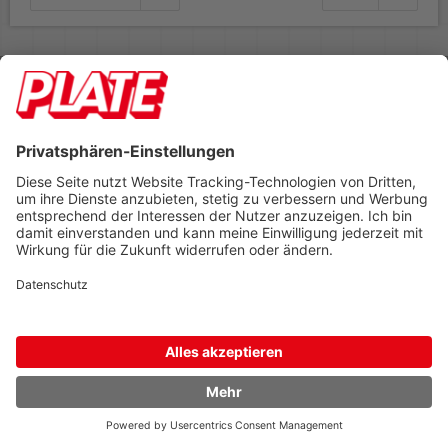
Rufen Sie uns an 04298 401-0
Lieferbedingungen
Impressum
Kontakt
Footer anzeigen
PLATE Büromaterial Vertriebs GmbH
Hilligenwarf 5
28865 Lilienthal
Tel: 04298 401-0
Fax: 04298 401-140
info@plate.de
design: construktiv
entwicklung: decoit