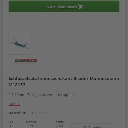
In den Warenkorb
Schlüsselsatz Innensechskant Brüder Mannesmann
M18137
2,5-10mm, 7-teilig, zusammenklappbar
Details
Bestellnr.
10269985
ab
Einheit
Preis
1
Stück
5,89 €
Zubehör