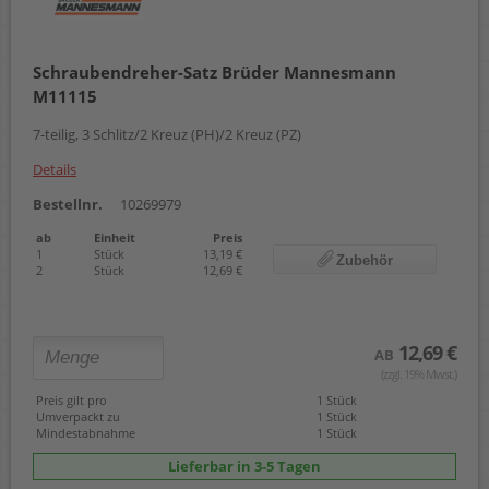
Schraubendreher-Satz Brüder Mannesmann
M11115
7-teilig, 3 Schlitz/2 Kreuz (PH)/2 Kreuz (PZ)
Details
Bestellnr.
10269979
ab
Einheit
Preis
1
Stück
13,19 €
Zubehör
2
Stück
12,69 €
12,69 €
AB
(zzgl. 19% Mwst.)
Preis gilt pro
1 Stück
Umverpackt zu
1 Stück
Mindestabnahme
1 Stück
Lieferbar in 3-5 Tagen