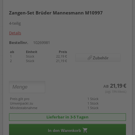
Zangen-Set Brüder Mannesmann M10997
4-teilig
Details
Bestellnr.
10269981
ab
Einheit
Preis
1
Stück
22,19 €
Zubehör
2
Stück
21,19 €
21,19 €
AB
(zzgl. 19% Mwst.)
Preis gilt pro
1 Stück
Umverpackt zu
1 Stück
Mindestabnahme
1 Stück
Lieferbar in 3-5 Tagen
In den Warenkorb