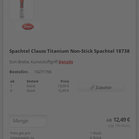
Spachtel Clauss Titanium Non-Stick Spachtel 18738
5cm Breite, Kunststoffgriff
Details
Bestellnr.
10271766
ab
Einheit
Preis
1
Stück
13,69 €
Zubehör
6
Stück
12,49 €
12,49 €
AB
(zzgl. 19% Mwst.)
Preis gilt pro
1 Stück
Umverpackt zu
6 Stück