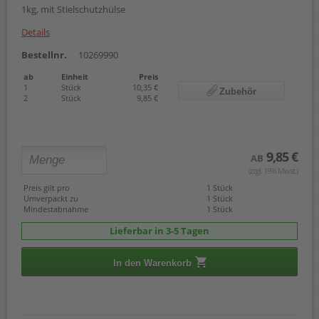
1kg, mit Stielschutzhülse
Details
Bestellnr.
10269990
ab
Einheit
Preis
1
Stück
10,35 €
Zubehör
2
Stück
9,85 €
9,85 €
AB
(zzgl. 19% Mwst.)
Preis gilt pro
1 Stück
Umverpackt zu
1 Stück
Mindestabnahme
1 Stück
Lieferbar in 3-5 Tagen
In den Warenkorb