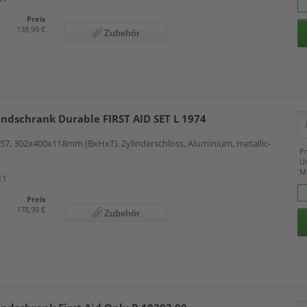
Preis
138,99 €
Zubehör
andschrank Durable FIRST AID SET L 1974
57, 302x400x118mm (BxHxT), Zylinderschloss, Aluminium, metallic-
Pr
U
M
11
Preis
178,99 €
Zubehör