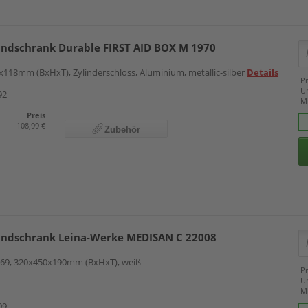
bandschrank Durable FIRST AID BOX M 1970
x118mm (BxHxT), Zylinderschloss, Aluminium, metallic-silber
Details
Pr
U
92
M
Preis
108,99 €
Zubehör
bandschrank Leina-Werke MEDISAN C 22008
169, 320x450x190mm (BxHxT), weiß
Pr
U
M
09