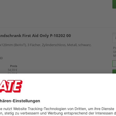
andschrank First Aid Only P-10202 00
x120mm (BxHxT), 3 Fächer, Zylinderschloss, Metall, schwarz,
Pr
U
M
49
Preis
54,59 €
52,59 €
bandschrank Leina-Werke SANI Cab 22071