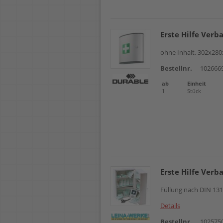
Erste Hilfe Ver
ohne Inhalt, 302x280
Bestellnr.
102666
ab
Einheit
1
Stück
Erste Hilfe Ver
Füllung nach DIN 13
Details
Bestellnr.
102575