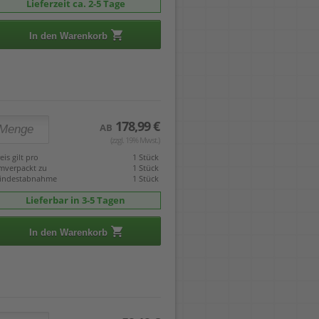
Lieferzeit ca. 2-5 Tage
In den Warenkorb
178,99 €
AB
(zzgl. 19% Mwst.)
eis gilt pro
1 Stück
mverpackt zu
1 Stück
indestabnahme
1 Stück
Lieferbar in 3-5 Tagen
In den Warenkorb