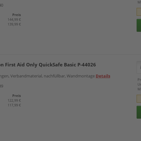
M
40
Preis
144,99 €
139,99 €
ion First Aid Only QuickSafe Basic P-44026
lungen, Verbandmaterial, nachfüllbar, Wandmontage
Details
Pr
U
39
M
Preis
122,99 €
117,99 €