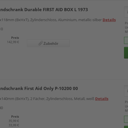
bandschrank Durable FIRST AID BOX L 1973
x118mm (BxHxT), Zylinderschloss, Aluminium, metallic-silber
Details
Pr
U
10
M
Preis
142,99 €
Zubehör
andschrank First Aid Only P-10200 00
x140mm (BxHxT), 2 Fächer, Zylinderschloss, Metall, weiß
Details
Pr
U
80
M
Preis
35,99 €
33,99 €