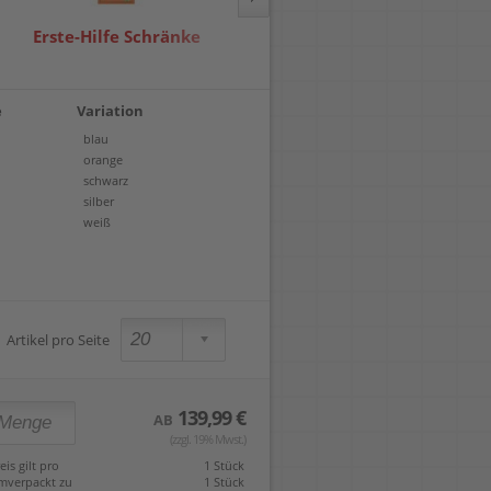
Locher
Geometrie-Sets
Briefwaagen
CDs, DVDs & Aufbewahrung
Bohren
Erste-Hilfe Schränke
Erste-Hilfe Taschen &
Anschlagschienen
Lineale
Paketwaagen
USB Sticks & Zubehör
Sägen
Lochpfeifen & Lochscheiben
Maßstäbe
Kofferwaagen
Kartenlesegeräte & Speicherkarten
Handwerkzeuge
Rucksäcke
Panasonic
Winkelmesser
LTO Bänder
Messtechnik
Ricoh
Zeichendreiecke
Externe Festplatten
Schleifen
Samsung
e
Variation
Akkugebläse
Mehr...
blau
orange
schwarz
silber
weiß
Artikel pro Seite
139,99 €
AB
(zzgl. 19% Mwst.)
eis gilt pro
1 Stück
mverpackt zu
1 Stück