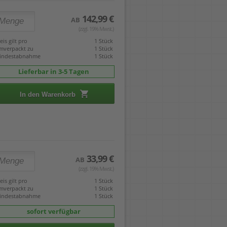
142,99 €
AB
(zzgl. 19% Mwst.)
eis gilt pro
1 Stück
mverpackt zu
1 Stück
indestabnahme
1 Stück
Lieferbar in 3-5 Tagen
In den Warenkorb
33,99 €
AB
(zzgl. 19% Mwst.)
eis gilt pro
1 Stück
mverpackt zu
1 Stück
indestabnahme
1 Stück
sofort verfügbar