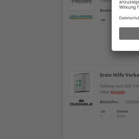
Füllung nach DIN 13
Bestellnr.
102575
ab
Einheit
1
Stück
Erste Hilfe Verb
Füllung nach DIN 131
silber
Details
Bestellnr.
102666
ab
Einheit
1
Stück