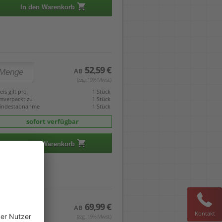
In den Warenkorb
52,59 €
AB
(zzgl. 19% Mwst.)
eis gilt pro
1 Stück
mverpackt zu
1 Stück
indestabnahme
1 Stück
sofort verfügbar
In den Warenkorb
69,99 €
AB
Kontakt
(zzgl. 19% Mwst.)