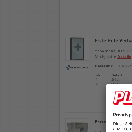
Erste-Hilfe Verb
ohne Inhalt, 300x500
Milchglastür
Details
Bestellnr.
102552
ab
Einheit
1
Stück
2
Stück
Erste Hilfe Ver