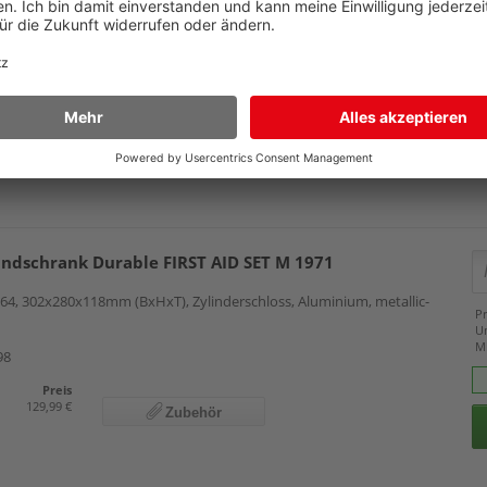
157, 385x325x180mm (BxHxT), weiß
Details
Pr
U
26
M
Preis
69,99 €
Zubehör
andschrank Durable FIRST AID SET M 1971
64, 302x280x118mm (BxHxT), Zylinderschloss, Aluminium, metallic-
Pr
U
M
98
Preis
129,99 €
Zubehör