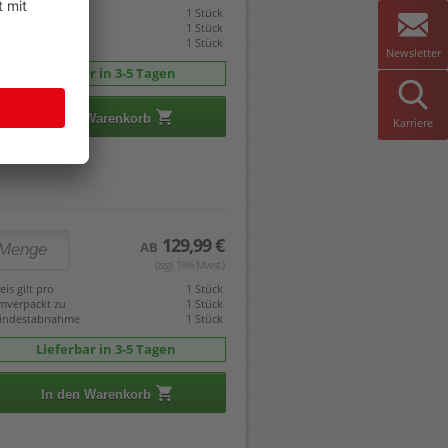
eis gilt pro
1 Stück
mverpackt zu
1 Stück
indestabnahme
1 Stück
Newsletter
Lieferbar in 3-5 Tagen
In den Warenkorb
Karriere
129,99 €
AB
(zzgl. 19% Mwst.)
eis gilt pro
1 Stück
mverpackt zu
1 Stück
indestabnahme
1 Stück
Lieferbar in 3-5 Tagen
In den Warenkorb