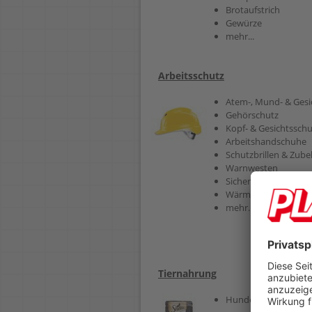
Brotaufstrich
Gewürze
mehr...
Arbeitsschutz
Atem-, Mund- & Gesi
Gehörschutz
Kopf- & Gesichtsschu
Arbeitshandschuhe
Schutzbrillen & Zub
Warnwesten
Sicherheitsschuhe
Wärmepads
mehr...
Tiernahrung
Hundefutter