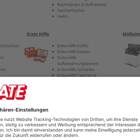
Raumsprays & Duftstecker
Taschentücher
mehr...
Erste Hilfe
Mülleim
chtsschutz
Erste-Hilfe Koffer
Erste-Hilfe Kästen
tz
Erste-Hilfe
Aufbewahrungsboxen
ehör
Erste-Hilfe Schränke
Erste-Hilfe Taschen &
Rucksäcke
Erste-Hilfe Nachfüllungen
Pflaster
Erste-Hilfe Ruheraumliegen
mehr...