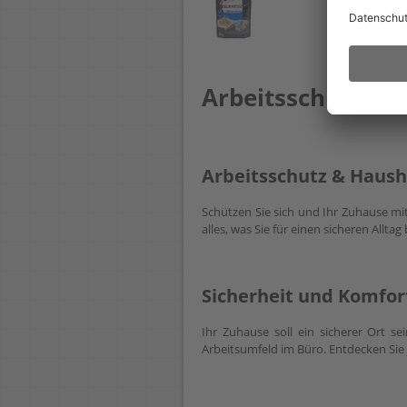
Arbeitsschutz & H
Arbeitsschutz & Hausha
Schützen Sie sich und Ihr Zuhause m
alles, was Sie für einen sicheren Alltag
Sicherheit und Komfort
Ihr Zuhause soll ein sicherer Ort s
Arbeitsumfeld im Büro. Entdecken Sie 