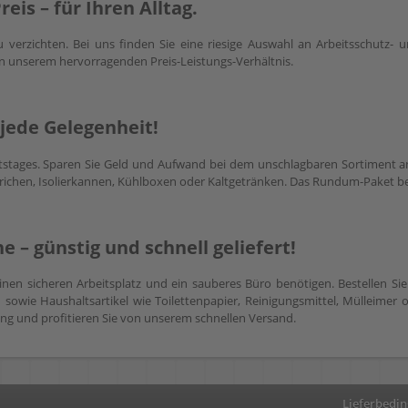
eis – für Ihren Alltag.
u verzichten. Bei uns finden Sie eine riesige Auswahl an Arbeitsschutz- 
on unserem hervorragenden Preis-Leistungs-Verhältnis.
jede Gelegenheit!
itstages. Sparen Sie Geld und Aufwand bei dem unschlagbaren Sortiment an
richen, Isolierkannen, Kühlboxen oder Kaltgetränken. Das Rundum-Paket be
e – günstig und schnell geliefert!
 einen sicheren Arbeitsplatz und ein sauberes Büro benötigen. Bestellen Si
sowie Haushaltsartikel wie Toilettenpapier, Reinigungsmittel, Mülleimer o
ng und profitieren Sie von unserem schnellen Versand.
Lieferbedi