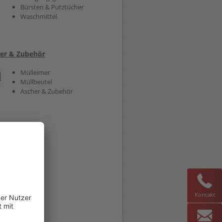
Bürsten & Putztücher
Waschmittel
er & Zubehör
Mülleimer
Müllbeutel
Ascher & Zubehör
Kontakt