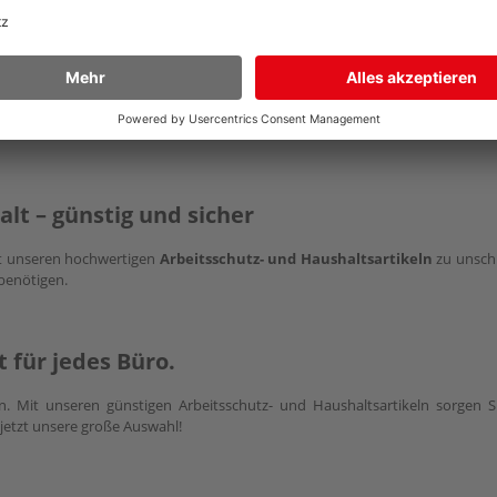
aushaltsartikel günstig
lt – günstig und sicher
it unseren hochwertigen
Arbeitsschutz- und Haushaltsartikeln
zu unschl
 benötigen.
 für jedes Büro.
ein. Mit unseren günstigen Arbeitsschutz- und Haushaltsartikeln sorgen 
jetzt unsere große Auswahl!