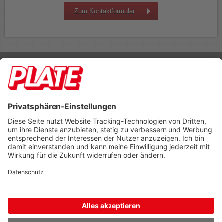
Zum Kontaktformular
Rufen Sie uns an 04298 401-0
Lieferbedingungen
Impressum
Kontakt
Footer anzeigen
PLATE Büromaterial Vertriebs GmbH
Hilligenwarf 5
28865 Lilienthal
Tel: 04298 401-0
Fax: 04298 401-140
info@plate.de