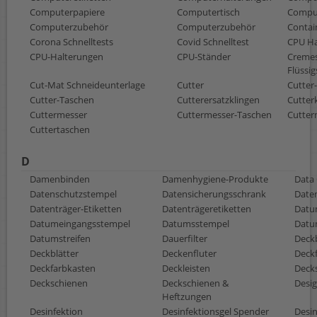
Computerpapiere
Computertisch
Comput
Computerzubehör
Computerzubehör
Contai
Corona Schnelltests
Covid Schnelltest
CPU Ha
CPU-Halterungen
CPU-Ständer
Cremes
Flüssig
Cut-Mat Schneideunterlage
Cutter
Cutter
Cutter-Taschen
Cutterersatzklingen
Cutter
Cuttermesser
Cuttermesser-Taschen
Cutter
Cuttertaschen
D
Damenbinden
Damenhygiene-Produkte
Data 
Datenschutzstempel
Datensicherungsschrank
Date
Datenträger-Etiketten
Datenträgeretiketten
Datu
Datumeingangsstempel
Datumsstempel
Datu
Datumstreifen
Dauerfilter
Deckb
Deckblätter
Deckenfluter
Deck
Deckfarbkasten
Deckleisten
Deck
Deckschienen
Deckschienen &
Desi
Heftzungen
Desinfektion
Desinfektionsgel Spender
Desin