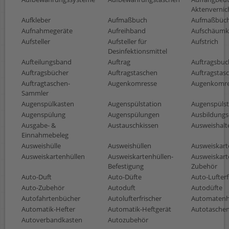
Aktenvernic
Aufkleber
Aufmaßbuch
Aufmaßbüc
Aufnahmegeräte
Aufreihband
Aufschäum
Aufsteller
Aufsteller für
Aufstrich
Desinfektionsmittel
Aufteilungsband
Auftrag
Auftragsbuc
Auftragsbücher
Auftragstaschen
Auftragsta
Auftragtaschen-
Augenkomresse
Augenkomr
Sammler
Augenspülkasten
Augenspülstation
Augenspülst
Augenspülung
Augenspülungen
Ausbildungs
Ausgabe- &
Austauschkissen
Ausweishalt
Einnahmebeleg
Ausweishülle
Ausweishüllen
Ausweiskart
Ausweiskartenhüllen
Ausweiskartenhüllen-
Ausweiskart
Befestigung
Zubehör
Auto-Duft
Auto-Düfte
Auto-Lufterf
Auto-Zubehör
Autoduft
Autodüfte
Autofahrtenbücher
Autolufterfrischer
Automatenh
Automatik-Hefter
Automatik-Heftgerät
Autotasche
Autoverbandkasten
Autozubehör