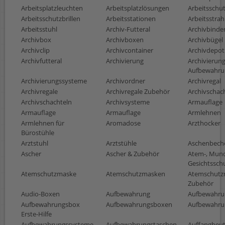
Arbeitsplatzleuchten
Arbeitsplatzlösungen
Arbeitsschu
Arbeitsschutzbrillen
Arbeitsstationen
Arbeitsstrah
Arbeitsstuhl
Archiv-Futteral
Archivbinde
Archivbox
Archivboxen
Archivbügel
Archivclip
Archivcontainer
Archivdepot
Archivfutteral
Archivierung
Archivierun
Aufbewahru
Archivierungssysteme
Archivordner
Archivregal
Archivregale
Archivregale Zubehör
Archivschac
Archivschachteln
Archivsysteme
Armauflage
Armauflage
Armauflage
Armlehnen
Armlehnen für
Aromadose
Arzthocker
Bürostühle
Arztstuhl
Arztstühle
Aschenbech
Ascher
Ascher & Zubehör
Atem-, Mund
Gesichtssch
Atemschutzmaske
Atemschutzmasken
Atemschutz
Zubehör
Audio-Boxen
Aufbewahrung
Aufbewahru
Aufbewahrungsbox
Aufbewahrungsboxen
Aufbewahru
Erste-Hilfe
Aufbewahrungssysteme
Aufbewahrungstaschen
Auffangbeut