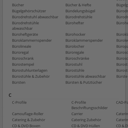
Bücher
Bücher & Hefte
Bügelg
Bügelgehörschützer
Bündelungsbügel
Bürodr
Bürodrehstuhl abwaschbar
Bürodrehstühle
Bürodr
Bürodrehstühle
Bürohefter
Bürohe
abwaschbar
Büroheftgeräte
Bürohocker
Bürok
Büroklammernspender
Büroklammerspender
Bürole
Bürolineale
Bürolocher
Büropa
Büroregal
Büroregale
Bürosc
Büroschrank
Büroschränke
Bürosc
Bürostempel
Bürostuhl
Bürost
Bürostuhlunterlagen
Bürostühle
Bürost
Bürostühle & Zubehör
Bürostühle abwaschbar
Bürste
Bürsten
Bürsten & Putztücher
C
C-Profile
C-Profile
CAD-Pa
Beschriftungsschilder
Camouflage-Roller
Carrier
Cateri
Catering & Zubehör
Catering Zubehör
Cateri
CD & DVD Boxen
CD & DVD Hüllen
CD & D