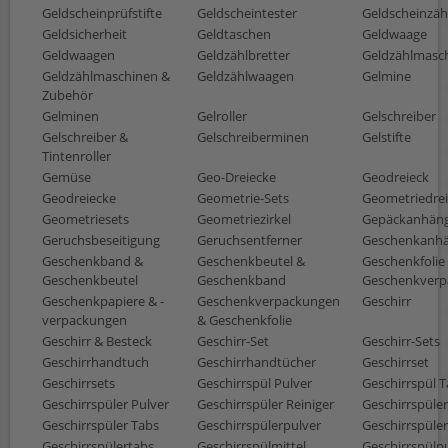
Geldscheinprüfstifte
Geldscheintester
Geldscheinzäh
Geldsicherheit
Geldtaschen
Geldwaage
Geldwaagen
Geldzählbretter
Geldzählmasc
Geldzählmaschinen &
Geldzählwaagen
Gelmine
Zubehör
Gelminen
Gelroller
Gelschreiber
Gelschreiber &
Gelschreiberminen
Gelstifte
Tintenroller
Gemüse
Geo-Dreiecke
Geodreieck
Geodreiecke
Geometrie-Sets
Geometriedre
Geometriesets
Geometriezirkel
Gepäckanhän
Geruchsbeseitigung
Geruchsentferner
Geschenkanh
Geschenkband &
Geschenkbeutel &
Geschenkfolie
Geschenkbeutel
Geschenkband
Geschenkverp
Geschenkpapiere & -
Geschenkverpackungen
Geschirr
verpackungen
& Geschenkfolie
Geschirr & Besteck
Geschirr-Set
Geschirr-Sets
Geschirrhandtuch
Geschirrhandtücher
Geschirrset
Geschirrsets
Geschirrspül Pulver
Geschirrspül 
Geschirrspüler Pulver
Geschirrspüler Reiniger
Geschirrspüler
Geschirrspüler Tabs
Geschirrspülerpulver
Geschirrspüler
Geschirrspülertabs
Geschirrspülmittel
Geschirrspülp