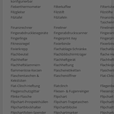
konfigurierbar
Fieberthermometer
Filterkaffee
Filtertüt
Filzgleiter
Filzstift
Filzstifte
Filztafel
Filztafeln
Finanzm
Taschen
Finanzrechner
Fineliner
Fineline
Fingerabdrucklesegeräte
Fingerabdruckscanner
Fingeran
Fingerlinge
Fingerprint Key
Fingerpr
Fitnessriegel
Fixierbinde
Fixierbi
Fixierkrepp
Flachablage-Schränke
Flachabl
Flachbeutel
Flachbildschirmträger
flache H
Flachhefter
Flachheftgerät
Flachhef
Flachheftklammern
Flachheftung
Flachko
flammenlose Kerzen
Flaschenetiketten
Flaschen
Flaschentaschen &
Flaschenöffner
Flat-Clin
Kekstüten
Flat-Clinch-Heftung
Flatclinch
Fliegen
Fliegenschutzgitter
Fliesen- & Fugenreinger
Fliesens
Flinke Flasche
Flipchart
Flipchart
Flipchart-Prospekthüllen
Flipchart-Tragetaschen
Flipchart
Flipchartblockhalter
Flipchartblöcke
Flipchart
Flipchartfolien-Spender
Flipchartmarker
Flipchart