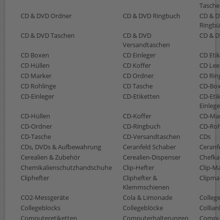
Tasche
CD & DVD Ordner
CD & DVD Ringbuch
CD & 
Ringbü
CD & DVD Taschen
CD & DVD
CD & D
Versandtaschen
CD Boxen
CD Einleger
CD Eti
CD Hüllen
CD Koffer
CD Lee
CD Marker
CD Ordner
CD Rin
CD Rohlinge
CD Tasche
CD-Bo
CD-Einleger
CD-Etiketten
CD-Etik
Einlege
CD-Hüllen
CD-Koffer
CD-Ma
CD-Ordner
CD-Ringbuch
CD-Roh
CD-Tasche
CD-Versandtaschen
CDs
CDs, DVDs & Aufbewahrung
Ceranfeld Schaber
Ceranf
Cerealien & Zubehör
Cerealien-Dispenser
Chefka
Chemikalienschutzhandschuhe
Clip-Hefter
Clip-M
Cliphefter
Cliphefter &
Clipm
Klemmschienen
CO2-Messgeräte
Cola & Limonade
Colleg
Collegeblocks
Collegeblöcke
Collia
Computeretiketten
Computerhalterungen
Compu