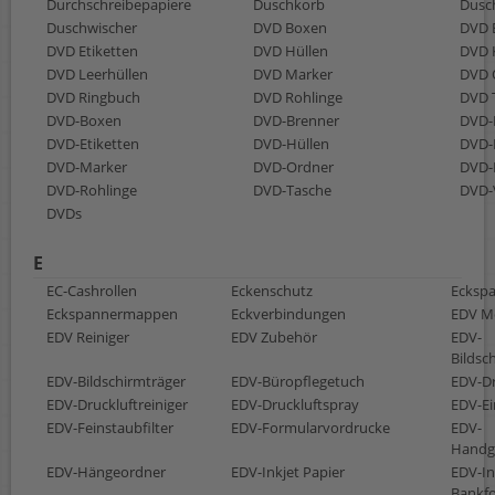
Durchschreibepapiere
Duschkorb
Dusc
Duschwischer
DVD Boxen
DVD E
DVD Etiketten
DVD Hüllen
DVD 
DVD Leerhüllen
DVD Marker
DVD 
DVD Ringbuch
DVD Rohlinge
DVD 
DVD-Boxen
DVD-Brenner
DVD-
DVD-Etiketten
DVD-Hüllen
DVD-
DVD-Marker
DVD-Ordner
DVD-
DVD-Rohlinge
DVD-Tasche
DVD-
DVDs
E
EC-Cashrollen
Eckenschutz
Ecksp
Eckspannermappen
Eckverbindungen
EDV M
EDV Reiniger
EDV Zubehör
EDV-
Bildsc
EDV-Bildschirmträger
EDV-Büropflegetuch
EDV-D
EDV-Druckluftreiniger
EDV-Druckluftspray
EDV-Ei
EDV-Feinstaubfilter
EDV-Formularvordrucke
EDV-
Handg
EDV-Hängeordner
EDV-Inkjet Papier
EDV-In
Bankf