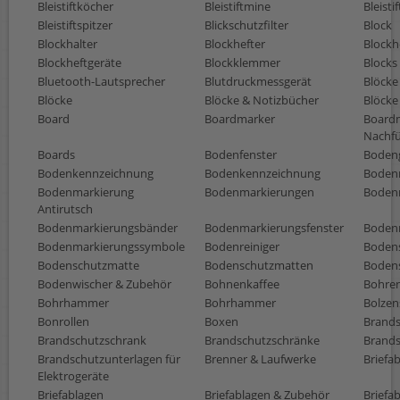
Bleistiftköcher
Bleistiftmine
Bleisti
Bleistiftspitzer
Blickschutzfilter
Block
Blockhalter
Blockhefter
Blockh
Blockheftgeräte
Blockklemmer
Blocks
Bluetooth-Lautsprecher
Blutdruckmessgerät
Blöcke
Blöcke
Blöcke & Notizbücher
Blöcke
Board
Boardmarker
Board
Nachfü
Boards
Bodenfenster
Bodeng
Bodenkennzeichnung
Bodenkennzeichnung
Boden
Bodenmarkierung
Bodenmarkierungen
Boden
Antirutsch
Bodenmarkierungsbänder
Bodenmarkierungsfenster
Boden
Bodenmarkierungssymbole
Bodenreiniger
Boden
Bodenschutzmatte
Bodenschutzmatten
Boden
Bodenwischer & Zubehör
Bohnenkaffee
Bohre
Bohrhammer
Bohrhammer
Bolzen
Bonrollen
Boxen
Brands
Brandschutzschrank
Brandschutzschränke
Brands
Brandschutzunterlagen für
Brenner & Laufwerke
Briefa
Elektrogeräte
Briefablagen
Briefablagen & Zubehör
Briefa