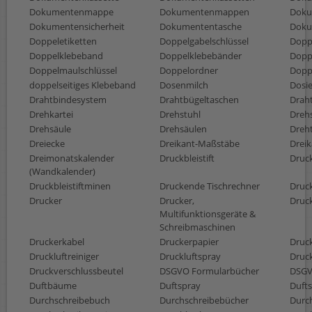
Dokumentenmappe
Dokumentenmappen
Doku
Dokumentensicherheit
Dokumententasche
Doku
Doppeletiketten
Doppelgabelschlüssel
Dopp
Doppelklebeband
Doppelklebebänder
Dopp
Doppelmaulschlüssel
Doppelordner
Doppe
doppelseitiges Klebeband
Dosenmilch
Dosi
Drahtbindesystem
Drahtbügeltaschen
Draht
Drehkartei
Drehstuhl
Dreh
Drehsäule
Drehsäulen
Dreht
Dreiecke
Dreikant-Maßstäbe
Drei
Dreimonatskalender
Druckbleistift
Druck
(Wandkalender)
Druckbleistiftminen
Druckende Tischrechner
Druc
Drucker
Drucker,
Druc
Multifunktionsgeräte &
Schreibmaschinen
Druckerkabel
Druckerpapier
Druc
Druckluftreiniger
Druckluftspray
Druck
Druckverschlussbeutel
DSGVO Formularbücher
DSGV
Duftbäume
Duftspray
Duft
Durchschreibebuch
Durchschreibebücher
Durc