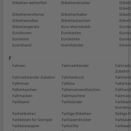
Etiketten wetterfest
Etikettendrucker
Etiket
Etiket
Etikettenentferner
Etikettenhalter
Etiket
Etikettenrollen
Etikettentaschen
Etikett
Etikettiergeräte
Euro-Warndreick
Eurob
Euroboxen
Eurokasten
Eurok
Eurokiste
Eurokisten
Eurok
Eventband
Eventbänder
Extern
F
Fahnen
Fahrradständer
Fahrrads
Zubehör
Fahrradständer Zubehör
Fahrtenbuch
Fahrten
Fallminen
Faltbox
Faltenta
Faltentaschen
Faltenversandtaschen
Falthand
Faltmasken
Falzmaschine
Falzmas
Farbband
Farbbänder
Farbbän
Korrektu
Farbetiketten
Farbige Etiketten
farbige P
Farbkissen für Stempel
Farblaserdrucker
Farblaser
Farblaserpapier
Farbstifte
Farbwalz