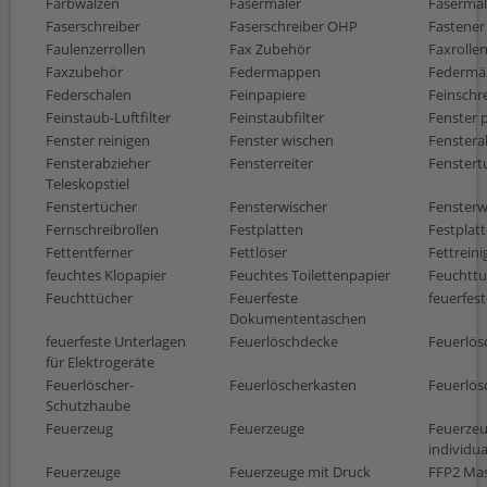
Farbwalzen
Fasermaler
Fasermale
Faserschreiber
Faserschreiber OHP
Fastener
Faulenzerrollen
Fax Zubehör
Faxrolle
Faxzubehör
Federmappen
Federmä
Federschalen
Feinpapiere
Feinschr
Feinstaub-Luftfilter
Feinstaubfilter
Fenster 
Fenster reinigen
Fenster wischen
Fenstera
Fensterabzieher
Fensterreiter
Fenstert
Teleskopstiel
Fenstertücher
Fensterwischer
Fensterw
Fernschreibrollen
Festplatten
Festplat
Fettentferner
Fettlöser
Fettreini
feuchtes Klopapier
Feuchtes Toilettenpapier
Feuchtt
Feuchttücher
Feuerfeste
feuerfes
Dokumententaschen
feuerfeste Unterlagen
Feuerlöschdecke
Feuerlös
für Elektrogeräte
Feuerlöscher-
Feuerlöscherkasten
Feuerlös
Schutzhaube
Feuerzeug
Feuerzeuge
Feuerze
individua
Feuerzeuge
Feuerzeuge mit Druck
FFP2 Ma