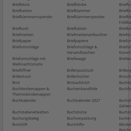
Briefblock
Briefblöcke
Briefhü
Briefkasten
Briefklammer
Briefk
Briefklammernspender
Briefklammerspender
Briefk
Foldb
Briefkorb
Briefkästen
Briefk
Briefmarken
Briefmarkenanfeuchter
Briefo
Briefpapier
Briefpapiere
Briefu
Briefumschläge
Briefumschläge &
Briefu
Versandtaschen
Kuvert
Briefumschläge mit
Briefwaage
Briefw
Weihnachtsmotiv
Brieföffner
Brillenputztuch
Brille
Brillentuch
Brillentücher
Brosch
Brot
Brotaufstrich
Buchbi
Buchbindemappen &
Bucheinbandfolie
Buchfo
Thermobindemappen
Buchkalender
Buchkalender 2027
Buchst
Zahlen
Buchstabenetiketten
Buchstütze
Buchst
Buchungsbeleg
Buchverpackung
bunte 
Buntstift
Buntstifte
Bänder
Beschr