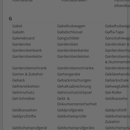
Füllmaterial
Füllmaterialien
Fünfmon
(Wandka
G
Gabel
Gabelhubwagen
Gabelhubwäg
Gabeln
Gabelschlüssel
Gaffa-Tape
Galerieboard
Gangschilder
Ganzstahlwag
Garderobe
Garderoben
Garderoben &
Garderobenbank
Garderobenbänke
Garderobenh
Garderobenleiste
Garderobenleisten
Garderobenn
& Nummernbl
Garderobenschrank
Garderobenschränke
Garderobenst
Garten & Zubehör
Gartengeräte
Gebläsehandt
Gebäck
Gebäckmischungen
Gebäckschale
Gefrieretiketten
Gehaltsabrechnung
Gehwegtafeln
Gehörschutz
Gehörschutzstöpsel
Gel-Roller
Gel-Schreiber
Geld- &
Geldkassette
Dokumentensicherheit
Geldkassetten
Geldprüfgeräte
Geldprüfstift
Geldprüfstifte
Geldscheinprüfer
Geldscheinprü
Zubehör
Geldscheinprüfgerät
Geldscheinprüfgeräte
Geldscheinprüf