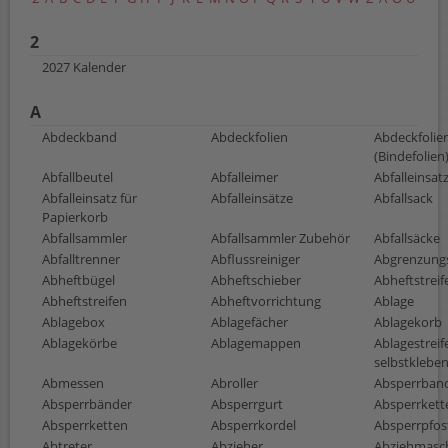
2
2027 Kalender
A
Abdeckband
Abdeckfolien
Abdeckfolie
(Bindefolien
Abfallbeutel
Abfalleimer
Abfalleinsat
Abfalleinsatz für
Abfalleinsätze
Abfallsack
Papierkorb
Abfallsammler
Abfallsammler Zubehör
Abfallsäcke
Abfalltrenner
Abflussreiniger
Abgrenzung
Abheftbügel
Abheftschieber
Abheftstreif
Abheftstreifen
Abheftvorrichtung
Ablage
Ablagebox
Ablagefächer
Ablagekorb
Ablagekörbe
Ablagemappen
Ablagestreif
selbstklebe
Abmessen
Abroller
Absperrban
Absperrbänder
Absperrgurt
Absperrkett
Absperrketten
Absperrkordel
Absperrpfos
Abtreter
Abzieher
Abziehmasc