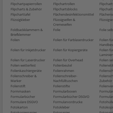
Flipchartpapierrollen
Flipchartrollen
Flipchart
Flipcharts & Zubehör
Flipchartsblocks
Flipchar
Flipcharttafel
Flächendesinfektionsmittel
Flächens
Flüssigkleber
Flüssigseifen &
Flüssigs
Cremeseifen
Foldbackklammern &
Folie
Folie sel
Briefklemmer
Folien
Folien für Farblaserdrucker
Folien fü
Handbesc
Folien für Inkjetdrucker
Folien für Kopiergeräte
Folien fü
Laminie
Folien für Laserdrucker
Folien für Overhead
Folien s
Folien wetterfest
Folienbeutel
Folieneti
Folienkaschiergeräte
Folienrahmen
Foliensc
Folienschreiber &
Folienschreiber-
Foliensch
Marker
Nachfülltuschen
Zubehör
Folienstift
Folienstifte
Folienve
Formmasken
Formularboxen
Formula
Formularbücher
Formularbücher DSGVO
Formula
Formulare DSGVO
Formularvordrucke
Fotohüll
Fotokarton
Fotokleber
Fotokopi
Fotokopierpapier
Fotopapier
Fotopapie