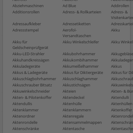
Abziehmaschinen
Ad Blue
Addirollen
Additionsrollen
Adress- & Rollkarteien
Adress- &
Visitenkarte
Adressaufkleber
Adressetiketten
Adresskarte
Adressstempel
Aerofol-
Akku
Versandtaschen
Akku für
Akku Winkelschleifer
Akku Winkel
Geldscheinprüfgerät
Akku-LED-Strahler
Akkubohrhammer
Akkugebläs
Akkuhandkreissägen
Akkukombihammer
Akkuladeger
Akkuladegeräte
Akkumeißelhammer
Akkus
Akkus & Ladegeräte
Akkus für Diktiergeräte
Akkus für Di
Akkuschlagbohrhammer
Akkuschlaghammer
Akkuschrau
Akkuschrauber Bitsatz
Akkustichsägen
Akkuwinkelsc
Akkuwinkelschneider
Akteien
Akten- & B
Akten- & Pilotenkoffer
Aktendeckel
Aktendulli
Aktendullis
Aktenhülle
Aktenhüllen
Aktenklammer
Aktenklammern
Aktenkoffer
Aktenordner
Aktenregale
Aktenrondel
Aktenrondelle
Aktensammelmappen
Aktenschra
Aktenschränke
Aktentasche
Aktentasch