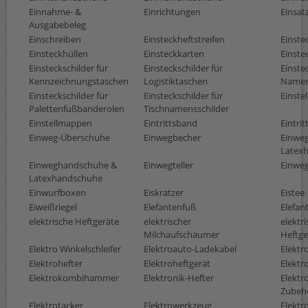
Einnahme- &
Einrichtungen
Einsat
Ausgabebeleg
Einschreiben
Einsteckheftstreifen
Einste
Einsteckhüllen
Einsteckkarten
Einste
Einsteckschilder für
Einsteckschilder für
Einste
Kennzeichnungstaschen
Logistiktaschen
Namen
Einsteckschilder für
Einsteckschilder für
Einstel
Palettenfußbanderolen
Tischnamensschilder
Einstellmappen
Eintrittsband
Eintri
Einweg-Überschuhe
Einwegbecher
Einwe
Latex
Einweghandschuhe &
Einwegteller
Einwe
Latexhandschuhe
Einwurfboxen
Eiskratzer
Eistee
Eiweißriegel
Elefantenfuß
Elefan
elektrische Heftgeräte
elektrischer
elektr
Milchaufschäumer
Heftge
Elektro Winkelschleifer
Elektroauto-Ladekabel
Elekt
Elektrohefter
Elektroheftgerät
Elektr
Elektrokombihammer
Elektronik-Hefter
Elektr
Zubeh
Elektrotacker
Elektrowerkzeug
Elektr