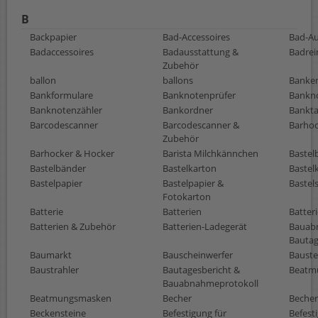
B
Backpapier
Bad-Accessoires
Bad-Au
Badaccessoires
Badausstattung &
Badrei
Zubehör
ballon
ballons
Banke
Bankformulare
Banknotenprüfer
Bankno
Banknotenzähler
Bankordner
Bankt
Barcodescanner
Barcodescanner &
Barhoc
Zubehör
Barhocker & Hocker
Barista Milchkännchen
Bastel
Bastelbänder
Bastelkarton
Bastel
Bastelpapier
Bastelpapier &
Bastel
Fotokarton
Batterie
Batterien
Batter
Batterien & Zubehör
Batterien-Ladegerät
Bauab
Bautag
Baumarkt
Bauscheinwerfer
Bauste
Baustrahler
Bautagesbericht &
Beatmu
Bauabnahmeprotokoll
Beatmungsmasken
Becher
Becher
Beckensteine
Befestigung für
Befest