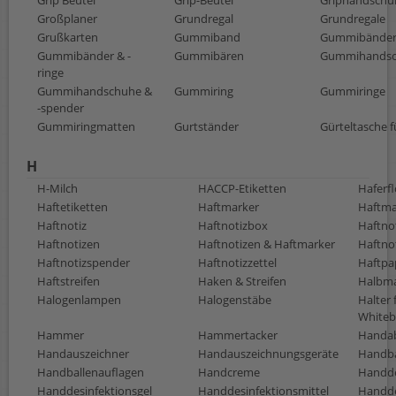
Grip Beutel
Grip-Beutel
Griphandschu
Großplaner
Grundregal
Grundregale
Grußkarten
Gummiband
Gummibände
Gummibänder & -
Gummibären
Gummihands
ringe
Gummihandschuhe &
Gummiring
Gummiringe
-spender
Gummiringmatten
Gurtständer
Gürteltasche f
H
H-Milch
HACCP-Etiketten
Haferf
Haftetiketten
Haftmarker
Haftma
Haftnotiz
Haftnotizbox
Haftno
Haftnotizen
Haftnotizen & Haftmarker
Haftno
Haftnotizspender
Haftnotizzettel
Haftpa
Haftstreifen
Haken & Streifen
Halbm
Halogenlampen
Halogenstäbe
Halter 
Whiteb
Hammer
Hammertacker
Handab
Handauszeichner
Handauszeichnungsgeräte
Handba
Handballenauflagen
Handcreme
Handde
Handdesinfektionsgel
Handdesinfektionsmittel
Handde