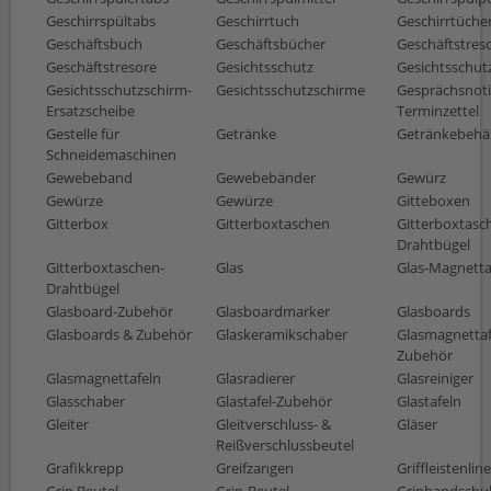
Geschirrspültabs
Geschirrtuch
Geschirrtüche
Geschäftsbuch
Geschäftsbücher
Geschäftstres
Geschäftstresore
Gesichtsschutz
Gesichtsschut
Gesichtsschutzschirm-
Gesichtsschutzschirme
Gesprächsnoti
Ersatzscheibe
Terminzettel
Gestelle für
Getränke
Getränkebehäl
Schneidemaschinen
Gewebeband
Gewebebänder
Gewürz
Gewürze
Gewürze
Gitteboxen
Gitterbox
Gitterboxtaschen
Gitterboxtasc
Drahtbügel
Gitterboxtaschen-
Glas
Glas-Magnetta
Drahtbügel
Glasboard-Zubehör
Glasboardmarker
Glasboards
Glasboards & Zubehör
Glaskeramikschaber
Glasmagnettaf
Zubehör
Glasmagnettafeln
Glasradierer
Glasreiniger
Glasschaber
Glastafel-Zubehör
Glastafeln
Gleiter
Gleitverschluss- &
Gläser
Reißverschlussbeutel
Grafikkrepp
Greifzangen
Griffleistenline