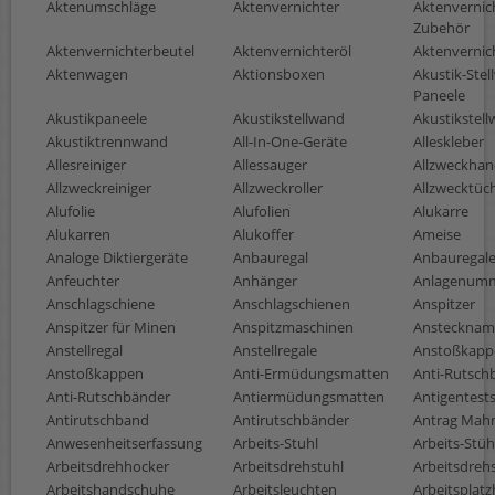
Aktenumschläge
Aktenvernichter
Aktenvernic
Zubehör
Aktenvernichterbeutel
Aktenvernichteröl
Aktenvernich
Aktenwagen
Aktionsboxen
Akustik-Stel
Paneele
Akustikpaneele
Akustikstellwand
Akustikstel
Akustiktrennwand
All-In-One-Geräte
Alleskleber
Allesreiniger
Allessauger
Allzweckha
Allzweckreiniger
Allzweckroller
Allzwecktüc
Alufolie
Alufolien
Alukarre
Alukarren
Alukoffer
Ameise
Analoge Diktiergeräte
Anbauregal
Anbauregal
Anfeuchter
Anhänger
Anlagenum
Anschlagschiene
Anschlagschienen
Anspitzer
Anspitzer für Minen
Anspitzmaschinen
Ansteckname
Anstellregal
Anstellregale
Anstoßkapp
Anstoßkappen
Anti-Ermüdungsmatten
Anti-Rutsch
Anti-Rutschbänder
Antiermüdungsmatten
Antigentest
Antirutschband
Antirutschbänder
Antrag Mah
Anwesenheitserfassung
Arbeits-Stuhl
Arbeits-Stüh
Arbeitsdrehhocker
Arbeitsdrehstuhl
Arbeitsdreh
Arbeitshandschuhe
Arbeitsleuchten
Arbeitsplat