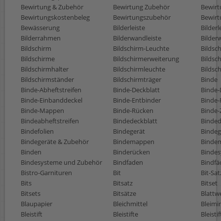
Bewirtung & Zubehör
Bewirtung Zubehör
Bewirt
Bewirtungskostenbeleg
Bewirtungszubehör
Bewir
Bewässerung
Bilderleiste
Bilderl
Bilderrahmen
Bilderwandleiste
Bilder
Bildschirm
Bildschirm-Leuchte
Bildsc
Bildschirme
Bildschirmerweiterung
Bildsch
Bildschirmhalter
Bildschirmleuchte
Bilds
Bildschirmständer
Bildschirmträger
Binde
Binde-Abheftstreifen
Binde-Deckblatt
Binde-
Binde-Einbanddeckel
Binde-Entbinder
Binde-
Binde-Mappen
Binde-Rücken
Binde
Bindeabheftstreifen
Bindedeckblatt
Binded
Bindefolien
Bindegerät
Bindeg
Bindegeräte & Zubehör
Bindemappen
Bindem
Binden
Binderücken
Binde
Bindesysteme und Zubehör
Bindfaden
Bindfä
Bistro-Garnituren
Bit
Bit-Sat
Bits
Bitsatz
Bitset
Bitsets
Bitsätze
Blattw
Blaupapier
Bleichmittel
Bleimi
Bleistift
Bleistifte
Bleisti