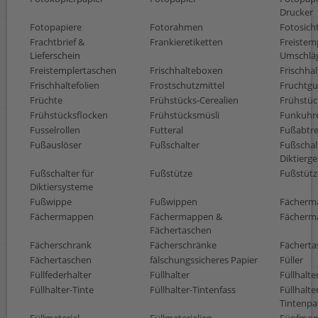
Drucker
Fotopapiere
Fotorahmen
Fotosich
Frachtbrief &
Frankieretiketten
Freistem
Lieferschein
Umschlä
Freistemplertaschen
Frischhalteboxen
Frischhal
Frischhaltefolien
Frostschutzmittel
Fruchtg
Früchte
Frühstücks-Cerealien
Frühstüc
Frühstücksflocken
Frühstücksmüsli
Funkuhr
Fusselrollen
Futteral
Fußabtre
Fußauslöser
Fußschalter
Fußschalt
Diktierge
Fußschalter für
Fußstütze
Fußstüt
Diktiersysteme
Fußwippe
Fußwippen
Fächerm
Fächermappen
Fächermappen &
Fächerm
Fächertaschen
Fächerschrank
Fächerschränke
Fächerta
Fächertaschen
fälschungssicheres Papier
Füller
Füllfederhalter
Füllhalter
Füllhalt
Füllhalter-Tinte
Füllhalter-Tintenfass
Füllhalte
Tintenpa