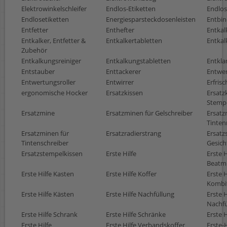
Elektrowinkelschleifer
Endlos-Etiketten
Endlos
Endlosetiketten
Energiesparsteckdosenleisten
Entbin
Entfetter
Enthefter
Entkal
Entkalker, Entfetter &
Entkalkertabletten
Entkal
Zubehör
Entkalkungsreiniger
Entkalkungstabletten
Entkl
Entstauber
Enttackerer
Entwer
Entwertungsroller
Entwirrer
Erfris
ergonomische Hocker
Ersatzkissen
Ersatz
Stemp
Ersatzmine
Ersatzminen für Gelschreiber
Ersatz
Tinten
Ersatzminen für
Ersatzradierstrang
Ersatz
Tintenschreiber
Gesich
Ersatzstempelkissen
Erste Hilfe
Erste H
Beatm
Erste Hilfe Kasten
Erste Hilfe Koffer
Erste H
Kombi
Erste Hilfe Kästen
Erste Hilfe Nachfüllung
Erste H
Nachf
Erste Hilfe Schrank
Erste Hilfe Schränke
Erste 
Erste Hilfe
Erste Hilfe Verbandskoffer
Erste-H