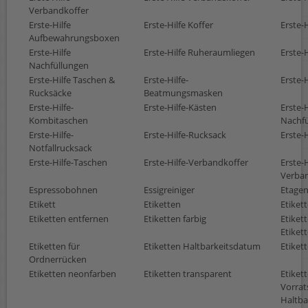
Verbandkoffer
Erste-Hilfe
Erste-Hilfe Koffer
Erste-
Aufbewahrungsboxen
Erste-Hilfe
Erste-Hilfe Ruheraumliegen
Erste-
Nachfüllungen
Erste-Hilfe Taschen &
Erste-Hilfe-
Erste-
Rucksäcke
Beatmungsmasken
Erste-Hilfe-
Erste-Hilfe-Kästen
Erste-H
Kombitaschen
Nachfü
Erste-Hilfe-
Erste-Hilfe-Rucksack
Erste-
Notfallrucksack
Erste-Hilfe-Taschen
Erste-Hilfe-Verbandkoffer
Erste-H
Verban
Espressobohnen
Essigreiniger
Etage
Etikett
Etiketten
Etiket
Etiketten entfernen
Etiketten farbig
Etikett
Etiket
Etiketten für
Etiketten Haltbarkeitsdatum
Etiket
Ordnerrücken
Etiketten neonfarben
Etiketten transparent
Etiket
Vorrat
Haltba