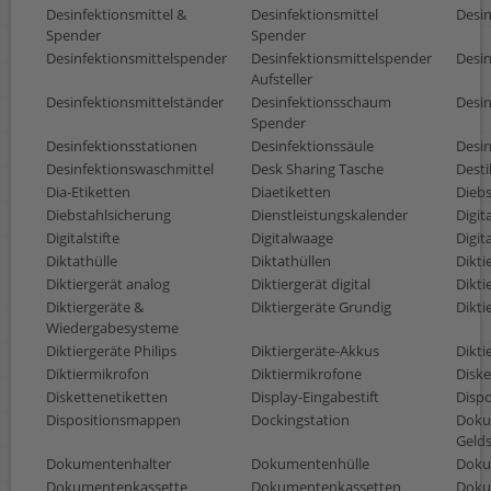
Desinfektionsmittel &
Desinfektionsmittel
Desin
Spender
Spender
Desinfektionsmittelspender
Desinfektionsmittelspender
Desin
Aufsteller
Desinfektionsmittelständer
Desinfektionsschaum
Desi
Spender
Desinfektionsstationen
Desinfektionssäule
Desin
Desinfektionswaschmittel
Desk Sharing Tasche
Desti
Dia-Etiketten
Diaetiketten
Diebs
Diebstahlsicherung
Dienstleistungskalender
Digit
Digitalstifte
Digitalwaage
Digit
Diktathülle
Diktathüllen
Dikti
Diktiergerät analog
Diktiergerät digital
Dikti
Diktiergeräte &
Diktiergeräte Grundig
Dikti
Wiedergabesysteme
Diktiergeräte Philips
Diktiergeräte-Akkus
Dikti
Diktiermikrofon
Diktiermikrofone
Diske
Diskettenetiketten
Display-Eingabestift
Disp
Dispositionsmappen
Dockingstation
Doku
Gelds
Dokumentenhalter
Dokumentenhülle
Doku
Dokumentenkassette
Dokumentenkassetten
Doku