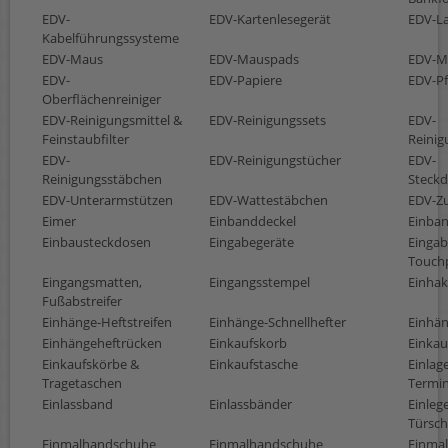
EDV-
EDV-Kartenlesegerät
EDV-La
Kabelführungssysteme
EDV-Maus
EDV-Mauspads
EDV-M
EDV-
EDV-Papiere
EDV-Pf
Oberflächenreiniger
EDV-Reinigungsmittel &
EDV-Reinigungssets
EDV-
Feinstaubfilter
Reinig
EDV-
EDV-Reinigungstücher
EDV-
Reinigungsstäbchen
Steckd
EDV-Unterarmstützen
EDV-Wattestäbchen
EDV-Z
Eimer
Einbanddeckel
Einban
Einbausteckdosen
Eingabegeräte
Eingab
Touch
Eingangsmatten,
Eingangsstempel
Einhak
Fußabstreifer
Einhänge-Heftstreifen
Einhänge-Schnellhefter
Einhän
Einhängeheftrücken
Einkaufskorb
Einkau
Einkaufskörbe &
Einkaufstasche
Einlag
Tragetaschen
Termin
Einlassband
Einlassbänder
Einlege
Türsch
Einmalhandschuhe
Einmalhandschuhe
Einma