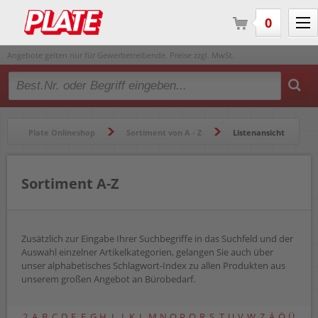
0
Angebote gelten nur für Gewerbetreibende. Preise zzgl. MwSt.
Type 2 or more characters for results.
Plate Onlineshop
Sortiment von A - Z
Listenansicht
Sortiment A-Z
Zusätzlich zur Eingabe Ihrer Suchbegriffe in das Suchfeld und der
Auswahl einzelner Artikelkategorien, gelangen Sie auch über
unser alphabetisches Schlagwort-Index zu allen Produkten aus
unserem großen Angebot an Bürobedarf.
2
A
B
C
D
E
F
G
H
I
J
K
L
M
N
O
P
Q
R
S
T
U
V
W
Z
Ä
Ö
Ü