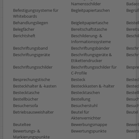
Namensschilder
Badacc
Befestigungssysteme für
Begleitpapiertaschen
Begrüß
Whiteboards
Behandlungsliegen
Beigleitpapiertasche
Beistel
Belegfächer
Bereitschaftstasche
Bereit
Berichtsheft
Beschilderung- &
Beschi
Informationssysteme
Beschriftungsband
Beschriftungsbänder
Beschr
Beschriftungsgeräte
Beschriftungsgeräte &
Beschr
Etikettendrucker
Beschriftungsschilder
Beschriftungsschilder für
Bespre
C-Profile
Besprechungstische
Besteck
Bestec
Besteckhalter & -kasten
Besteckkasten & -halter
Bestec
Bestecktasche
Bestecktaschen
Bestel
Bestellbücher
Bestellung
Besuch
Besuchersofa
Besucherstuhl
Besuch
Betriebsausweishalter
Beutel für
Beutel 
Aktenvernichter
Beuteltee
Bewerbungsmappe
Bewer
Bewertungs- &
Bewertungspunkte
Bewirt
Markierungspunkte