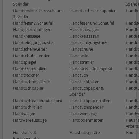
Spender
Spende
Handdesinfektionsschaum
Handdurchschreibpapier
Handfe
Spender
Handfeger & Schaufel
Handfeger und Schaufel
Handge
Handgelenkauflagen
Handhubwagen
Handh
Handkreissäge
Handkreissägen
Handre
Handreinigungspaste
Handreinigungstuch
Handre
Handscheinwerfer
Handschuhe
Hands
Handschuhspender
Handseife
Handse
Handspiegel
Handstrahler
Handst
Handstretchfolien
Handstretchfoliengerät
Handta
Handtrockner
Handtuch
Handtu
Handtuchabfallkorb
Handtuchhaken
Handtu
Handtuchpapier
Handtuchpapier &
Handtu
Spender
Handtuchpapierabfallkorb
Handtuchpapierrollen
Handtu
Handtuchrollen
Handtuchspender
Handt
Handwagen
Handwerkzeug
Handw
Hardwareauszüge
Hartbodenmatten
Hausha
Arbeit
Haushalts- &
Haushaltsgeräte
Haushal
Küchengeräte