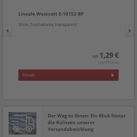
Lineale Westcott E-10152 BP
Li
30cm, Tuschekante, transparent
30c
1,29 €
 €
AB
(zzgl.19% Mwst.)
wst.)
Details
D
Der Weg zu Ihnen: Ein Blick hinter
die Kulissen unserer
Versandabwicklung