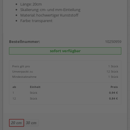
Länge: 20cm
Skalierung: cm- und mm-Einteilung
Material: hochwertiger Kunststoff
Farbe: transparent
Bestellnummer:
10250959
sofort verfügbar
Preis gilt pro
1 Stück
Umverpackt zu
12 Stück
Mindestabnahme
1 Stück
ab
Einheit
Preis
1
Stück
0,94 €
12
Stück
0,84 €
20 cm
30 cm